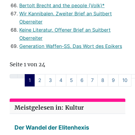
Bertolt Brecht and the people (Volk)*
Wir Kannibalen. Zweiter Brief an Suitbert
Oberreiter
Keine Literatur. Offener Brief an Suitbert
Oberreiter
Generation Waffen-SS. Das Wort des Epikers
Seite 1 von 24
1
2
3
4
5
6
7
8
9
10
Meistgelesen in: Kultur
Der Wandel der Elitenhexis