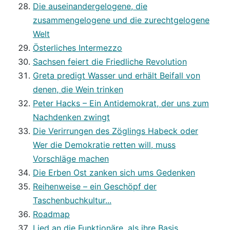
Die auseinandergelogene, die
zusammengelogene und die zurechtgelogene
Welt
Österliches Intermezzo
Sachsen feiert die Friedliche Revolution
Greta predigt Wasser und erhält Beifall von
denen, die Wein trinken
Peter Hacks – Ein Antidemokrat, der uns zum
Nachdenken zwingt
Die Verirrungen des Zöglings Habeck oder
Wer die Demokratie retten will, muss
Vorschläge machen
Die Erben Ost zanken sich ums Gedenken
Reihenweise – ein Geschöpf der
Taschenbuchkultur...
Roadmap
Lied an die Funktionäre, als ihre Basis