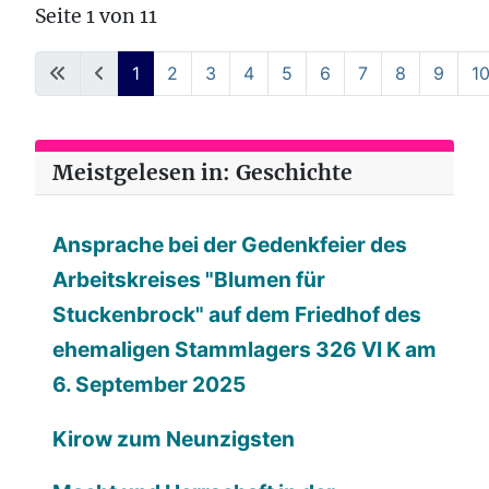
Seite 1 von 11
1
2
3
4
5
6
7
8
9
1
Meistgelesen in: Geschichte
Ansprache bei der Gedenkfeier des
Arbeitskreises "Blumen für
Stuckenbrock" auf dem Friedhof des
ehemaligen Stammlagers 326 VI K am
6. September 2025
Kirow zum Neunzigsten