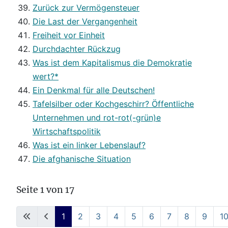
Zurück zur Vermögensteuer
Die Last der Vergangenheit
Freiheit vor Einheit
Durchdachter Rückzug
Was ist dem Kapitalismus die Demokratie
wert?*
Ein Denkmal für alle Deutschen!
Tafelsilber oder Kochgeschirr? Öffentliche
Unternehmen und rot-rot(-grün)e
Wirtschaftspolitik
Was ist ein linker Lebenslauf?
Die afghanische Situation
Seite 1 von 17
1
2
3
4
5
6
7
8
9
1