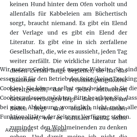
keinen Hund hinter dem Ofen vorholt und
allenfalls für Kabbeleien am Büchertisch
sorgt, braucht niemand. Es gibt ein Elend
der Verlage und es gibt ein Elend der
Literatur. Es gibt eine in sich zerfallene
Gesellschaft, die, wie es aussieht, jeden Tag
weiter zerfällt. Die wirkliche Literatur hat
Wir nutzen Cookies auf unserer Website. Sie sind
diesen Zerfall lange begleitet, sie hat das
essenziell für den Betrieb der Seite (keine Tracking
Quantum Verständigungskultur
Cookies). Sie können selbst entscheiden, ob Sie die
bereitgestellt, das in jeder autonomen
Cookies zulassen möchten. Bitte beachten Sie, dass
Gebärde verborgen liegt – dass sie jetzt am
bei einer Ablehnung womöglich nicht mehr alle
Boden liegt und
ohnehin niemanden
Funktionalitäten der Seite zur Verfügung stehen.
interessiert
, wie es süffisant heißt, sollte
zumindest den Wohlmeinenden zu denken
Akzeptieren
Ablehnen
geben. Und damit meine ich nicht die