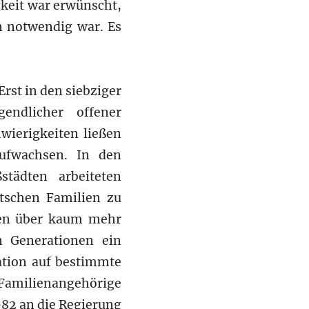
gkeit war erwünscht,
n notwendig war. Es
Erst in den siebziger
endlicher offener
wierigkeiten ließen
ufwachsen. In den
tädten arbeiteten
utschen Familien zu
ien über kaum mehr
 Generationen ein
ation auf bestimmte
 Familienangehörige
982 an die Regierung