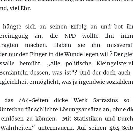
d, viel Ehr.
“ hängte sich an seinen Erfolg an und bot ih
 Vereinigung an, die NPD wollte ihn im
uftragten machen. Haben sie ihn missvers
er nur den Finger in die Wunde legen will? Der glei
ssalle bemüht: „Alle politische Kleingeister
Bemänteln dessen, was ist“? Und der doch auch 
ngleichheit ermöglicht, was ja irgendwie sozialde
et das 464-Seiten dicke Werk Sarrazins s
 Unterbau für schlichte Lösungsansätze an, ohne d
h einlösen zu können. Mit Statistiken und Durch
 Wahrheiten“ untermauern. Auf seinen 464 Seite