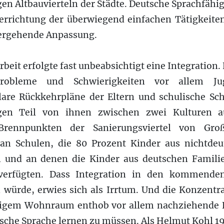
en Altbauvierteln der Städte. Deutsche Sprachfähi
 Verrichtung der überwiegend einfachen Tätigkeite
bergehende Anpassung.
rbeit erfolgte fast unbeabsichtigt eine Integration. 
obleme und Schwierigkeiten vor allem Jug
are Rückkehrpläne der Eltern und schulische Sch
ngen Teil von ihnen zwischen zwei Kulturen a
Brennpunkten der Sanierungsviertel von Großs
 an Schulen, die 80 Prozent Kinder aus nichtde
en und an denen die Kinder aus deutschen Famil
verfügten. Dass Integration in den kommenden
n würde, erwies sich als Irrtum. Und die Konzentr
illigem Wohnraum enthob vor allem nachziehende
sche Sprache lernen zu müssen. Als Helmut Kohl 1