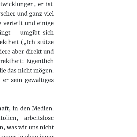
ntwicklungen, er ist
rscher und ganz viel
 verteilt und einige
ängt - umgibt sich
ktheit („Ich stütze
ere aber direkt und
rektheit: Eigentlich
die das nicht mögen.
 er sein gewaltiges
aft, in den Medien.
olien, arbeitslose
in, was wir uns nicht