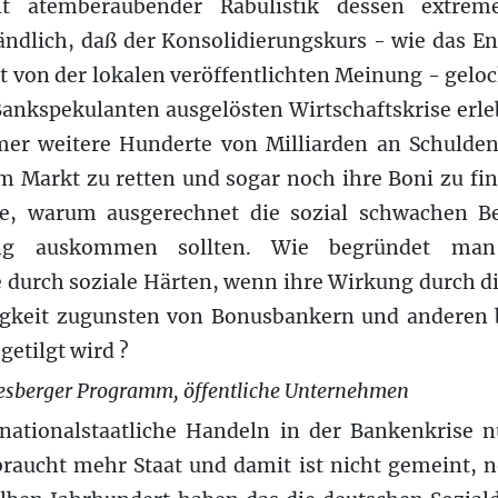
it atemberaubender Rabulistik dessen extreme
ändlich, daß der Konsolidierungskurs - wie das E
 von der lokalen veröffentlichten Meinung - gelo
Bankspekulanten ausgelösten Wirtschaftskrise erle
mer weitere Hunderte von Milliarden an Schulde
 Markt zu retten und sogar noch ihre Boni zu fina
ge, warum ausgerechnet die sozial schwachen B
tung auskommen sollten. Wie begründet man r
durch soziale Härten, wenn ihre Wirkung durch di
igkeit zugunsten von Bonusbankern und anderen 
getilgt wird ?
desberger Programm, öffentliche Unternehmen
nationalstaatliche Handeln in der Bankenkrise 
 braucht mehr Staat und damit ist nicht gemeint,