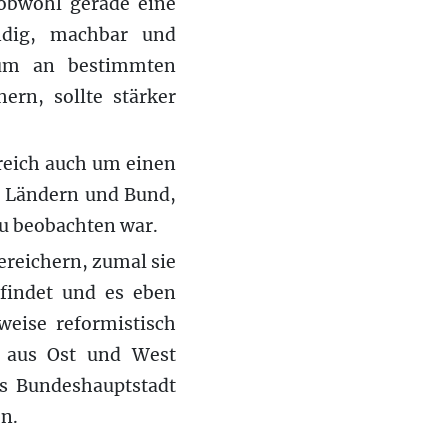
, obwohl gerade eine
ndig, machbar und
ntum an bestimmten
ern, sollte stärker
reich auch um einen
, Ländern und Bund,
zu beobachten war.
ereichern, zumal sie
tfindet und es eben
weise reformistisch
s aus Ost und West
s Bundeshauptstadt
n.