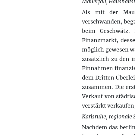
Mauerfall, Haushaltsl
Als mit der Maue
verschwanden, bega
beim Geschwätz. 
Finanzmarkt, desse
möglich gewesen wä
zusätzlich zu den
Einnahmen finanzie
dem Dritten Überle
zusammen. Die erst
Verkauf von städti
verstärkt verkaufen
Karlsruhe, regionale
Nachdem das berlin