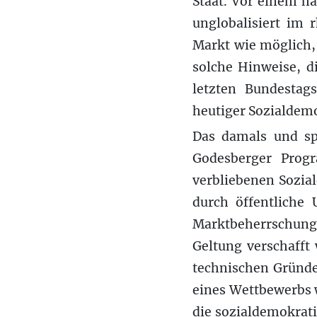
Staat. Vor einem h
unglobalisiert im 
Markt wie möglich,
solche Hinweise, d
letzten Bundestag
heutiger Sozialdem
Das damals und spä
Godesberger Prog
verbliebenen Sozial
durch öffentliche 
Marktbeherrschung
Geltung verschafft
technischen Gründe
eines Wettbewerbs w
die sozialdemokrati