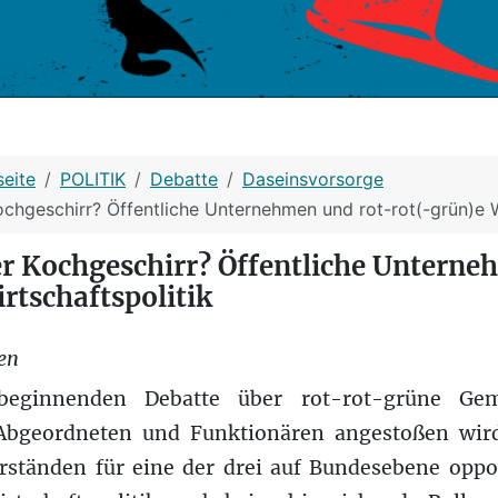
seite
POLITIK
Debatte
Daseinsvorsorge
ochgeschirr? Öffentliche Unternehmen und rot-rot(-grün)e W
er Kochgeschirr? Öffentliche Unterne
rtschaftspolitik
en
eginnenden Debatte über rot-rot-grüne Gem
Abgeordneten und Funktionären angestoßen wird
ständen für eine der drei auf Bundesebene oppos