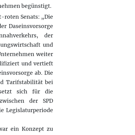
rnehmen begünstigt.
t-roten Senats: „Die
der Daseinsvorsorge
nnahverkehrs, der
nungswirtschaft und
Unternehmen weiter
fiziert und vertieft
einsvorsorge ab. Die
 Tarifstabilität bei
setzt sich für die
 zwischen der SPD
e Legislaturperiode
 war ein Konzept zu