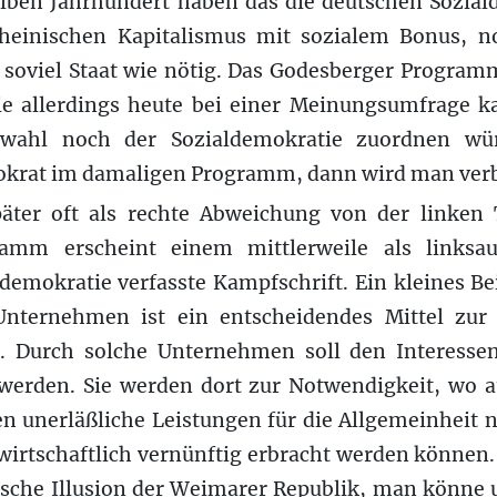
alben Jahrhundert haben das die deutschen Sozia
rheinischen Kapitalismus mit sozialem Bonus, n
 soviel Staat wie nötig. Das Godesberger Programm
ie allerdings heute bei einer Meinungsumfrage 
swahl noch der Sozialdemokratie zuordnen wü
okrat im damaligen Programm, dann wird man verb
ter oft als rechte Abweichung von der linken 
ramm erscheint einem mittlerweile als links
demokratie verfasste Kampfschrift. Ein kleines B
Unternehmen ist ein entscheidendes Mittel zur
. Durch solche Unternehmen soll den Interessen
 werden. Sie werden dort zur Notwendigkeit, wo a
n unerläßliche Leistungen für die Allgemeinheit n
irtschaftlich vernünftig erbracht werden können.
sche Illusion der Weimarer Republik, man könne u