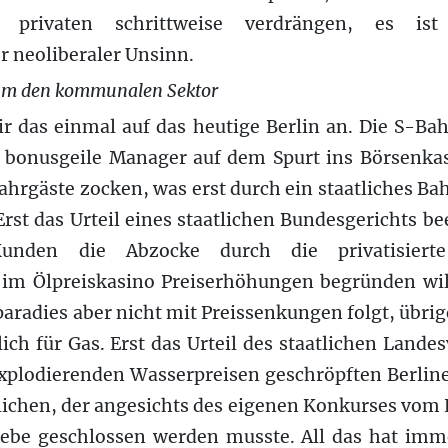
 privaten schrittweise verdrängen, es is
er neoliberaler Unsinn.
 um den kommunalen Sektor
 das einmal auf das heutige Berlin an. Die S-Bahn
e bonusgeile Manager auf dem Spurt ins Börsenk
hrgäste zocken, was erst durch ein staatliches B
 Erst das Urteil eines staatlichen Bundesgerichts b
Kunden die Abzocke durch die privatisiert
im Ölpreiskasino Preiserhöhungen begründen wil
aradies aber nicht mit Preissenkungen folgt, übrig
lich für Gas. Erst das Urteil des staatlichen Lande
explodierenden Wasserpreisen geschröpften Berline
ichen, der angesichts des eigenen Konkurses vom 
iebe geschlossen werden musste. All das hat imm