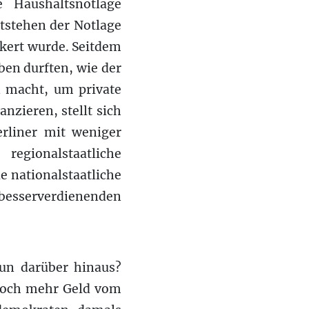
 Haushaltsnotlage
ntstehen der Notlage
ckert wurde. Seitdem
ben durften, wie der
n macht, um private
nzieren, stellt sich
erliner mit weniger
egionalstaatliche
e nationalstaatliche
besserverdienenden
nun darüber hinaus?
 noch mehr Geld vom