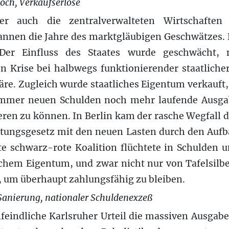
och, Verkaufserlöse
r auch die zentralverwalteten Wirtschaften
nnen die Jahre des marktgläubigen Geschwätzes. Le
Der Einfluss des Staates wurde geschwächt, 
n Krise bei halbwegs funktionierender staatliche
re. Zugleich wurde staatliches Eigentum verkauft,
 immer neuen Schulden noch mehr laufende Ausga
ren zu können. In Berlin kam der rasche Wegfall d
itungsgesetz mit den neuen Lasten durch den Auf
e schwarz-rote Koalition flüchtete in Schulden
schem Eigentum, und zwar nicht nur von Tafelsilbe
, um überhaupt zahlungsfähig zu bleiben.
 Sanierung, nationaler Schuldenexzeß
feindliche Karlsruher Urteil die massiven Ausgab