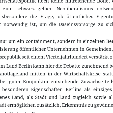
Wirtschaftspolitik noch keine hinreichende Rolle
ive zum schwarz-gelben Neoliberalismus notwe
 Insbesondere die Frage, ob öffentliches Eige
notwendig ist, um die Daseinsvorsorge zu sich
t nur um ein containment, sondern in einzelnen Be
atisierung öffentlicher Unternehmen in Gemeinden
esrepublik seit einem Vierteljahrhundert verstärkt 
k im Land Berlin kann hier die Debatte zunehmend b
notlageland mitten in der Wirtschaftskrise stat
bei guter Konjunktur entstehende Zuwächse teil
e besonderen Eigenschaften Berlins als einzige
es Land, als Stadt und Land zugleich sowie al
adt ermöglichen zusätzlich, Erkenntnis zu gewinne