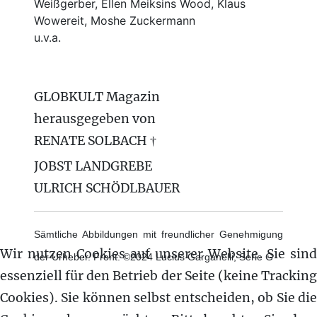
Weißgerber, Ellen Meiksins Wood, Klaus
Wowereit, Moshe Zuckermann
u.v.a.
GLOBKULT Magazin
herausgegeben von
RENATE SOLBACH †
JOBST LANDGREBE
ULRICH SCHÖDLBAUER
Sämtliche Abbildungen mit freundlicher Genehmigung
Wir nutzen Cookies auf unserer Website. Sie sind
der Urheber. Front: ©2024 Lucius Garganelli, Serie G
essenziell für den Betrieb der Seite (keine Tracking
Cookies). Sie können selbst entscheiden, ob Sie die