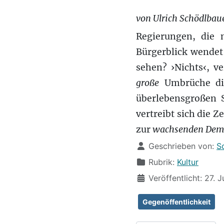
von Ulrich Schödlbau
Regierungen, die 
Bürgerblick wendet
sehen? ›Nichts‹, v
große
Umbrüche di
überlebensgroßen 
vertreibt sich die 
zur
wachsenden Demok
Details
Geschrieben von:
S
Rubrik:
Kultur
Veröffentlicht: 27. J
Gegenöffentlichkeit