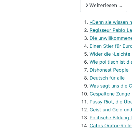
Weiterlesen …
»Denn sie wissen ni
Regisseur Pablo La
Die unwillkommene
Einen Stier für Eur
Wider die ›Leichte
Wie politisch ist d
Dishonest People
Deutsch für alle
Was sagt uns die C
Gespaltene Zunge
Pussy Riot, die Üb
Geist und Geld un
Politische Bildung 
Catos Orator-Roll