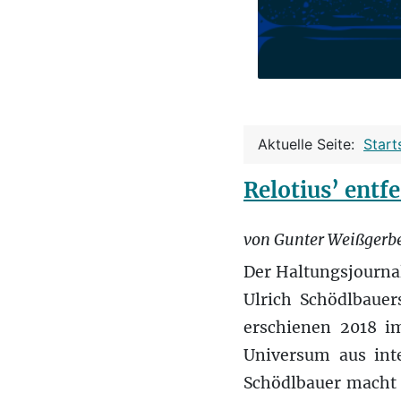
Aktuelle Seite:
Start
Relotius’ entfe
von Gunter Weißgerb
Der Haltungsjournali
Ulrich Schödlbaue
erschienen 2018 im
Universum aus inte
Schödlbauer macht e