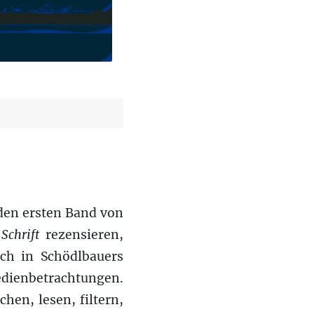
h den ersten Band von
 Schrift
rezensieren,
ich in Schödlbauers
edienbetrachtungen.
hen, lesen, filtern,