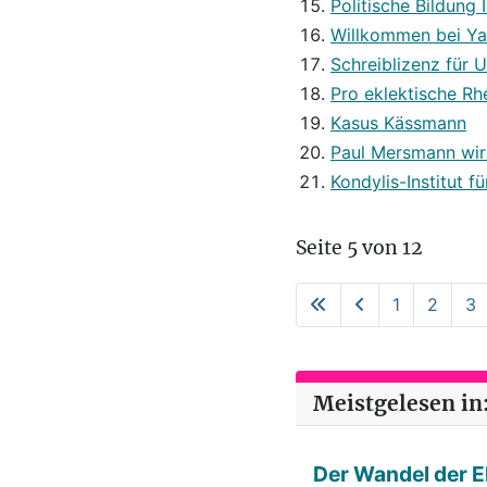
Politische Bildung 
Willkommen bei Yah
Schreiblizenz für 
Pro eklektische Rh
Kasus Kässmann
Paul Mersmann wir
Kondylis-Institut f
Seite 5 von 12
1
2
3
Meistgelesen in:
Der Wandel der E