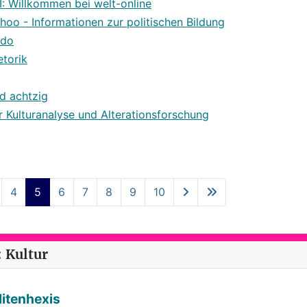
II: Willkommen bei welt-online
oo - Informationen zur politischen Bildung
Udo
etorik
d achtzig
ür Kulturanalyse und Alterationsforschung
4
5
6
7
8
9
10
 Kultur
litenhexis