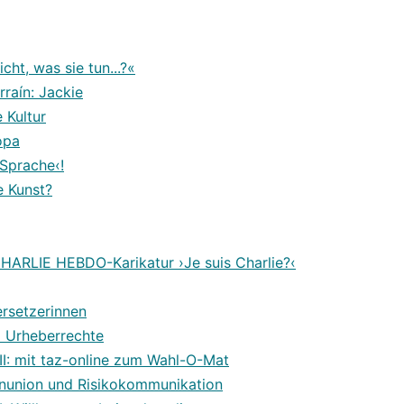
cht, was sie tun...?«
rraín: Jackie
 Kultur
opa
 Sprache‹!
ie Kunst?
HARLIE HEBDO-Karikatur ›Je suis Charlie?‹
ersetzerinnen
d Urheberrechte
III: mit taz-online zum Wahl-O-Mat
enunion und Risikokommunikation