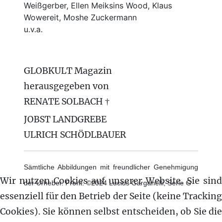
Weißgerber, Ellen Meiksins Wood, Klaus
Wowereit, Moshe Zuckermann
u.v.a.
GLOBKULT Magazin
herausgegeben von
RENATE SOLBACH †
JOBST LANDGREBE
ULRICH SCHÖDLBAUER
Sämtliche Abbildungen mit freundlicher Genehmigung
Wir nutzen Cookies auf unserer Website. Sie sind
der Urheber. Front: ©2024 Lucius Garganelli, Serie G
essenziell für den Betrieb der Seite (keine Tracking
Cookies). Sie können selbst entscheiden, ob Sie die