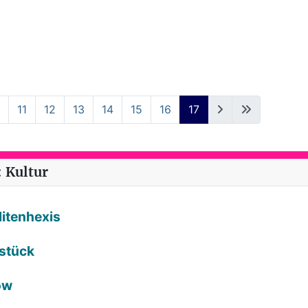
11
12
13
14
15
16
17
 Kultur
litenhexis
rstück
ow