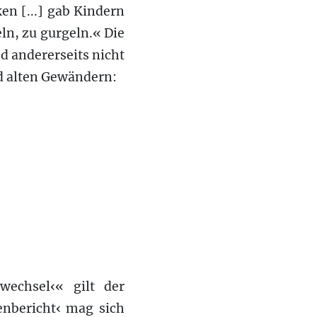
en [...] gab Kindern
eln, zu gurgeln.« Die
nd andererseits nicht
d alten Gewändern:
wechsel‹« gilt der
nbericht‹ mag sich