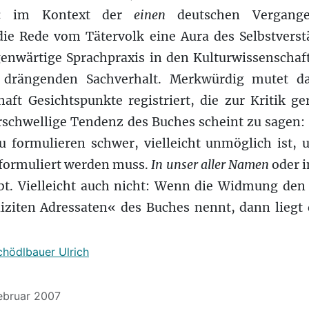
ik« im Kontext der
einen
deutschen Vergange
die Rede vom Tätervolk eine Aura des Selbstverst
enwärtige Sprachpraxis in den Kulturwissenschaft
drängenden Sachverhalt. Merkwürdig mutet da
ft Gesichtspunkte registriert, die zur Kritik ger
rschwellige Tendenz des Buches scheint zu sagen: S
zu formulieren schwer, vielleicht unmöglich ist, 
 formuliert werden muss.
In unser aller Namen
oder i
bt. Vielleicht auch nicht: Wenn die Widmung den 
liziten Adressaten« des Buches nennt, dann liegt 
chödlbauer Ulrich
Februar 2007