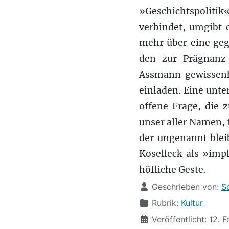
»Geschichtspolit
verbindet, umgibt 
mehr über eine geg
den zur Prägnanz 
Assmann gewissenha
einladen. Eine unte
offene Frage, die 
unser aller Namen,
der ungenannt blei
Koselleck als »imp
höfliche Geste.
Details
Geschrieben von:
S
Rubrik:
Kultur
Veröffentlicht: 12. 