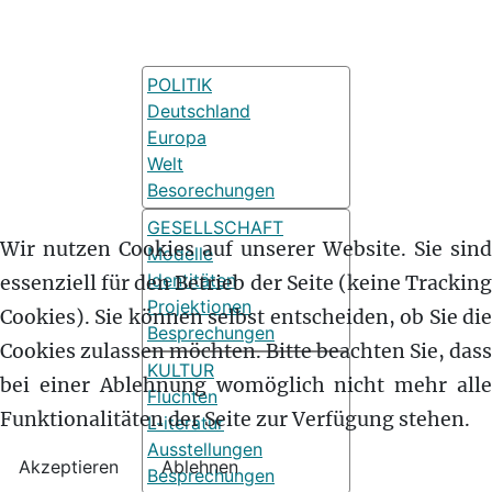
POLITIK
Deutschland
Europa
Welt
Besorechungen
GESELLSCHAFT
Wir nutzen Cookies auf unserer Website. Sie sind
Modelle
Identitäten
essenziell für den Betrieb der Seite (keine Tracking
Projektionen
Cookies). Sie können selbst entscheiden, ob Sie die
Besprechungen
Cookies zulassen möchten. Bitte beachten Sie, dass
KULTUR
bei einer Ablehnung womöglich nicht mehr alle
Fluchten
Funktionalitäten der Seite zur Verfügung stehen.
L-iteratur
Ausstellungen
Akzeptieren
Ablehnen
Besprechungen