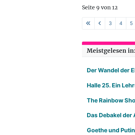
Seite 9 von 12
3
4
5
Meistgelesen in:
Der Wandel der E
Halle 25. Ein Leh
The Rainbow Sh
Das Debakel der 
Goethe und Putin