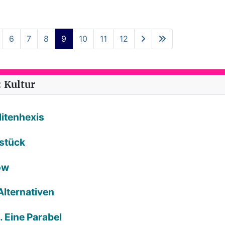
6
7
8
9
10
11
12
 Kultur
litenhexis
rstück
ow
Alternativen
. Eine Parabel