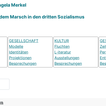
ngela Merkel
 dem Marsch in den dritten Sozialismus
GESELLSCHAFT
KULTUR
GE
Modelle
Fluchten
Zei
Identitäten
L-iteratur
Pe
Projektionen
Ausstellungen
Ent
Besprechungen
Besprechungen
Be
in