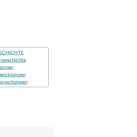
SCHICHTE
tgeschichte
rsonen
wicklungen
sprechungen