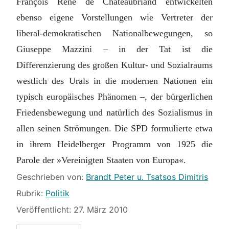
François René de Chateaubriand entwickelten
ebenso eigene Vorstellungen wie Vertreter der
liberal-demokratischen Nationalbewegun­gen, so
Giuseppe Mazzini – in der Tat ist die
Differenzierung des großen Kultur- und Sozialraums
westlich des Urals in die modernen Nationen ein
typisch europäi­sches Phänomen –, der bürgerlichen
Friedensbewegung und natürlich des Sozialis­mus in
allen seinen Strömungen. Die SPD formulierte etwa
in ihrem Heidelberger Programm von 1925 die
Parole der »Vereinigten Staaten von Europa«.
Details
Geschrieben von:
Brandt Peter u. Tsatsos Dimitris
Rubrik:
Politik
Veröffentlicht: 27. März 2010