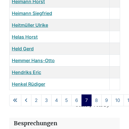
Heimann Horst
Heimann Siegfried
Heitmüller Ulrike
Helas Horst
Held Gerd
Hemmer Hans-Otto
Hendriks Eric
Henkel Rüdiger
Kontakte,
2
3
4
5
6
7
8
9
10
Seite 7 von 19
Besprechungen