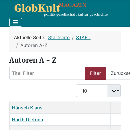
Aktuelle Seite:
Startseite
START
Autoren A-Z
Autoren A - Z
Titel Filter
Filter
Zurücks
Anzeige #
Name
Details
Hänsch Klaus
Harth Dietrich