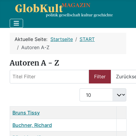
Aktuelle Seite:
Startseite
START
Autoren A-Z
Autoren A - Z
Titel Filter
Filter
Zurücks
Anzeige #
Name
Details
Bruns Tissy
Buchner, Richard