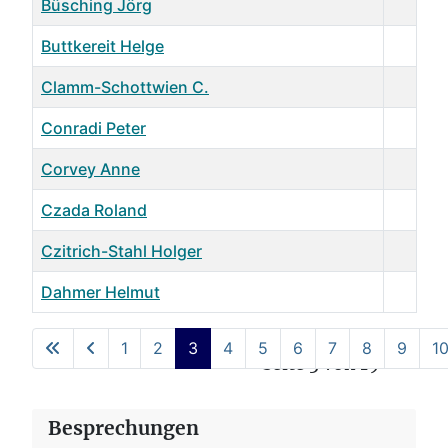
Büsching Jörg
Buttkereit Helge
Clamm-Schottwien C.
Conradi Peter
Corvey Anne
Czada Roland
Czitrich-Stahl Holger
Dahmer Helmut
Kontakte,
1
2
3
4
5
6
7
8
9
1
Seite 3 von 19
Besprechungen