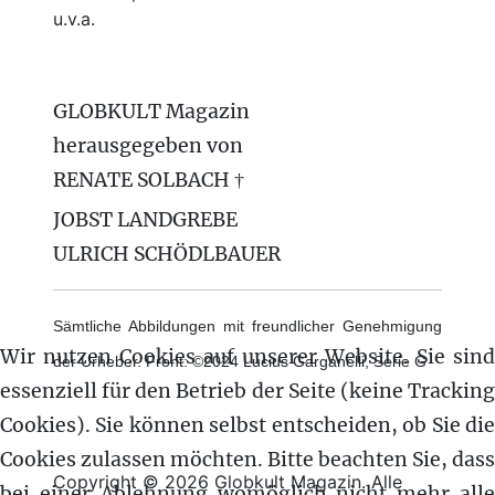
u.v.a.
GLOBKULT Magazin
herausgegeben von
RENATE SOLBACH †
JOBST LANDGREBE
ULRICH SCHÖDLBAUER
Sämtliche Abbildungen mit freundlicher Genehmigung
Wir nutzen Cookies auf unserer Website. Sie sind
der Urheber. Front: ©2024 Lucius Garganelli, Serie G
essenziell für den Betrieb der Seite (keine Tracking
Cookies). Sie können selbst entscheiden, ob Sie die
Cookies zulassen möchten. Bitte beachten Sie, dass
Copyright © 2026 Globkult Magazin. Alle
bei einer Ablehnung womöglich nicht mehr alle