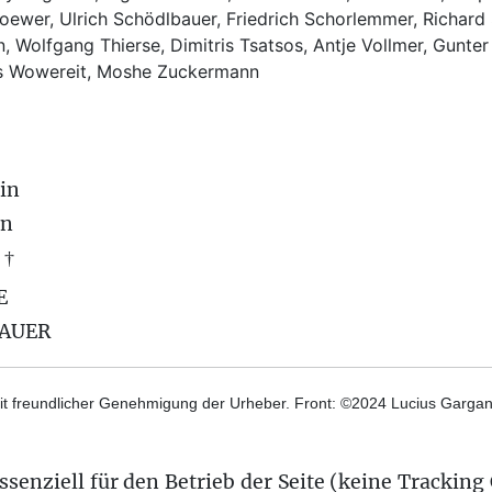
ewer, Ulrich Schödlbauer, Friedrich Schorlemmer, Richard
, Wolfgang Thierse, Dimitris Tsatsos, Antje Vollmer, Gunter
us Wowereit, Moshe Zuckermann
in
on
 †
E
BAUER
t freundlicher Genehmigung der Urheber. Front: ©2024 Lucius Gargane
senziell für den Betrieb der Seite (keine Tracking 