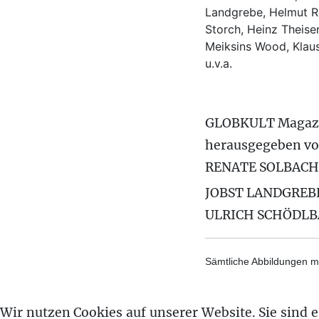
Landgrebe, Helmut Ro
Storch, Heinz Theisen
Meiksins Wood, Kla
u.v.a.
GLOBKULT Magaz
herausgegeben v
RENATE SOLBACH
JOBST LANDGREB
ULRICH SCHÖDL
Sämtliche Abbildungen mi
Wir nutzen Cookies auf unserer Website. Sie sind es