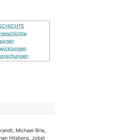
SCHICHTE
tgeschichte
rsonen
wicklungen
sprechungen
randt, Michael Brie,
han Hilsberg, Jobst