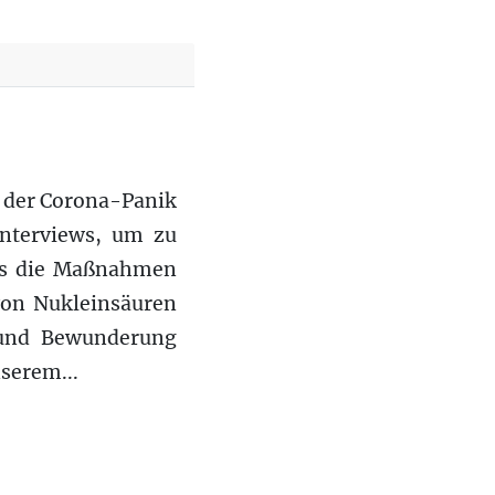
d der Corona-Panik
Interviews, um zu
ass die Maßnahmen
von Nukleinsäuren
t und Bewunderung
serem...