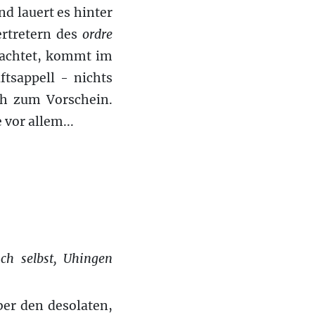
d lauert es hinter
rtretern
des
ordre
rachtet, kommt im
tsappell - nichts
ch zum Vorschein.
 vor allem...
ch selbst, Uhingen
er den desolaten,