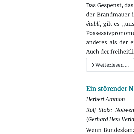
Das Gespenst, das
der Brandmauer in
établi,
gilt es „un
Possessivpronome
anderes als der 
Auch der freiheitl
Weiterlesen …
Ein störender 
Herbert Ammon
Rolf Stolz: Notwe
(Gerhard Hess Verla
Wenn Bundeskanzl