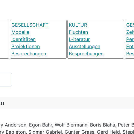
GESELLSCHAFT
KULTUR
GE
Modelle
Fluchten
Zei
Identitäten
L-iteratur
Pe
Projektionen
Ausstellungen
Ent
Besprechungen
Besprechungen
Be
in
y Anderson, Egon Bahr, Wolf Biermann,
Boris Blaha,
Peter B
rry Eagleton, Sigmar Gabriel, Günter Grass, Gerd Held, Step