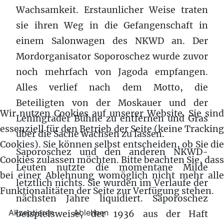
Wachsamkeit. Erstaunlicher Weise traten
sie ihren Weg in die Gefangenschaft in
einem Salonwagen des NKWD an. Der
Mordorganisator Soporoschez wurde zuvor
noch mehrfach von Jagoda empfangen.
Alles verlief nach dem Motto, die
Beteiligten von der Moskauer und der
Wir nutzen Cookies auf unserer Website. Sie sind
Leningrader Bühne zu entfernen und Gras
essenziell für den Betrieb der Seite (keine Tracking
über die Sache wachsen zu lassen.
Cookies). Sie können selbst entscheiden, ob Sie die
Saporoschez und den anderen NKWD-
Cookies zulassen möchten. Bitte beachten Sie, dass
Leuten nutzte die momentane Milde
bei einer Ablehnung womöglich nicht mehr alle
letztlich nichts. Sie wurden im Verlaufe der
Funktionalitäten der Seite zur Verfügung stehen.
nächsten Jahre liquidiert. Saporoschez
Akzeptieren
Ablehnen
beispielsweise, der 1936 aus der Haft