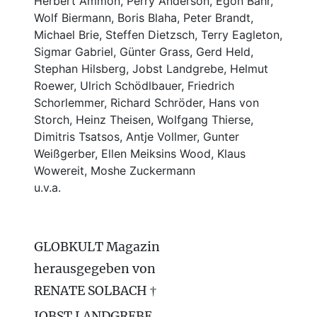
Herbert Ammon, Perry Anderson, Egon Bahr,
Wolf Biermann,
Boris Blaha,
Peter Brandt,
Michael Brie, Steffen Dietzsch, Terry Eagleton,
Sigmar Gabriel, Günter Grass, Gerd Held,
Stephan Hilsberg, Jobst Landgrebe, Helmut
Roewer, Ulrich Schödlbauer, Friedrich
Schorlemmer, Richard Schröder, Hans von
Storch, Heinz Theisen, Wolfgang Thierse,
Dimitris Tsatsos, Antje Vollmer, Gunter
Weißgerber, Ellen Meiksins Wood, Klaus
Wowereit, Moshe Zuckermann
u.v.a.
GLOBKULT Magazin
herausgegeben von
RENATE SOLBACH †
JOBST LANDGREBE