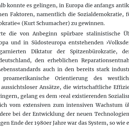
lb konnte es gelingen, in Europa die anfangs antik
chen Faktoren, namentlich die Sozialdemokratie, f
kratie« (Kurt Schumacher) zu gewinnen.
erte die von Anbeginn spürbare stalinistische 
ropa und in Südosteuropa entstehenden ›Volksd
 garnierten Diktatur der Spitzenbürokratie, d
deutschland, den erheblichen Reparationsentn
ebensstandards auch in den bereits stark industr
e proamerikanische Orientierung des westlic
 aussichtsloser Ansätze, die wirtschaftliche Effi
ingern, gelang es dem ›real existierenden Sozialism
reich vom extensiven zum intensiven Wachstum ü
ndere bei der Entwicklung der neuen Technologien
gen Ende der 1980er Jahre war das System, so wie es