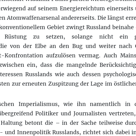
orwiegend auf seinem Energiereichtum einerseits
n Atomwaffenarsenal andererseits. Die längst err
konventionellem Gebiet zwingt Russland beinahe da
e Rüstung zu setzen, solange nicht ein g
 die von der Elbe an den Bug und weiter nach 
t-Konfrontation aufzulösen vermag. Auch Mains
wischen ein, dass die mangelnde Berücksichti
nteressen Russlands wie auch dessen psychologis
ten zur erneuten Zuspitzung der Lage im östlich
schen Imperialismus, wie ihn namentlich in d
übergreifend Politiker und Journalisten vertret
e Haltung betont die – in der Sache teilweise dur
n- und Innenpolitik Russlands, richtet sich dabei