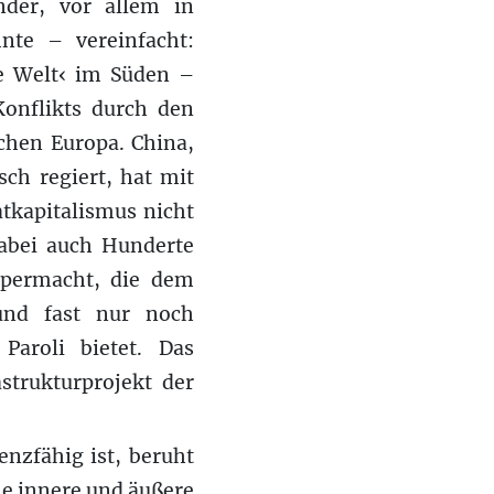
änder, vor allem in
nte – vereinfacht:
te Welt‹ im Süden –
Konflikts durch den
chen Europa. China,
ch regiert, hat mit
atkapitalismus nicht
dabei auch Hunderte
Supermacht, die dem
 und fast nur noch
Paroli bietet. Das
strukturprojekt der
nzfähig ist, beruht
ne innere und äußere