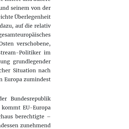
 und seinem von der
eichte Überlegenheit
zu, auf die relativ
esamteuropäisches
Osten verschobene,
tream-Politiker im
gung grundlegender
cher Situation nach
en Europa zumindest
er Bundesrepublik
en, kommt EU-Europa
chaus berechtigte –
 indessen zunehmend