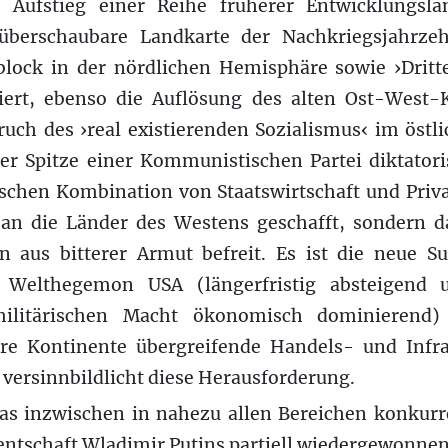
e Aufstieg einer Reihe früherer Entwicklungsl
 überschaubare Landkarte der Nachkriegsjahrzeh
lock in der nördlichen Hemisphäre sowie ›Drit
ziert, ebenso die Auflösung des alten Ost-West-
h des ›real existierenden Sozialismus‹ im östli
er Spitze einer Kommunistischen Partei diktatoris
ischen Kombination von Staatswirtschaft und Priv
an die Länder des Westens geschafft, sondern 
 aus bitterer Armut befreit. Es ist die neue 
n Welthegemon USA (längerfristig absteigend
ilitärischen Macht ökonomisch dominierend) 
re Kontinente übergreifende Handels- und Infra
versinnbildlicht diese Herausforderung.
das inzwischen in nahezu allen Bereichen konkurre
dentschaft Wladimir Putins partiell wiedergewonne