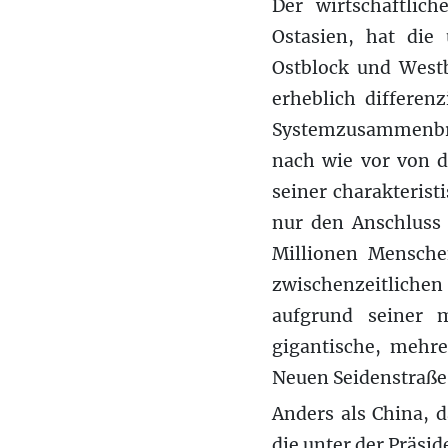
Der wirtschaftlich
Ostasien, hat die
Ostblock und Westb
erheblich differen
Systemzusammenbruc
nach wie vor von d
seiner charakterist
nur den Anschluss 
Millionen Menschen
zwischenzeitliche
aufgrund seiner m
gigantische, mehre
Neuen Seidenstraße 
Anders als China, 
die unter der Präsi