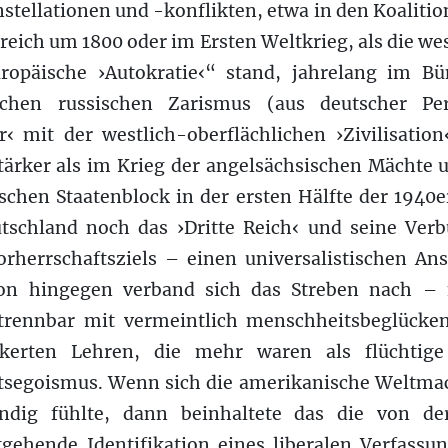
tellationen und -konflikten, etwa in den Koaliti
reich um 1800 oder im Ersten Weltkrieg, als die we
uropäische ›Autokratie‹“ stand, jahrelang im 
schen russischen Zarismus (aus deutscher Pe
r‹ mit der westlich-oberflächlichen ›Zivilisatio
stärker als im Krieg der angelsächsischen Mächte
schen Staatenblock in der ersten Hälfte der 1940
utschland noch das ›Dritte Reich‹ und seine Ve
orherrschaftsziels – einen universalistischen An
on hingegen verband sich das Streben nach – no
rennbar mit vermeintlich menschheitsbeglücken
nkerten Lehren, die mehr waren als flüchtige
tsegoismus. Wenn sich die amerikanische Weltmacht
ndig fühlte, dann beinhaltete das die von de
itgehende Identifikation eines liberalen Verfass