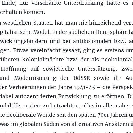
m Ende; nur verschärfte Unterdrückung hätte es
terhalten können.
n westlichen Staaten hat man nie hinreichend ve
italistische Modell in der südlichen Hemisphäre la
twicklungsländern und bei antikolonialen bzw. an
en. Etwas vereinfacht gesagt, ging es erstens u
früheren Kolonialmächte bzw. der als neokolon
offnung auf sowjetische Unterstützung. Zwei
g und Modernisierung der UdSSR sowie ihr Au
der Verheerungen der Jahre 1941-45 – die Perspekt
abei autozentrierten Entwicklung zu eröffnen. Di
nd differenziert zu betrachten, alles in allem abe
e neoliberale Wende seit den späten 70er Jahren u
, was im globalen Süden von alternativen Ansätzen ü