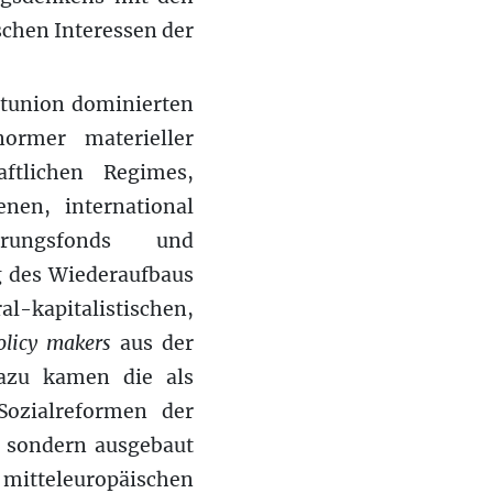
chen Interessen der
etunion dominierten
ormer materieller
ftlichen Regimes,
nen, international
hrungsfonds und
g des Wiederaufbaus
al-kapitalistischen,
olicy makers
aus der
Dazu kamen die als
Sozialreformen der
 sondern ausgebaut
itteleuropäischen