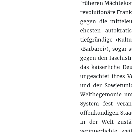
früheren Mächtekons
revolutionäre Frank
gegen die mittele
ehesten autokrati
tiefgründige ›Kultu
›Barbarei‹), sogar 
gegen den faschisti
das kaiserliche De
ungeachtet ihres V
und der Sowjetuni
Welthegemonie unt
System fest vera
offenkundigen Staa
in der Welt zustä
verinnerlichte, we