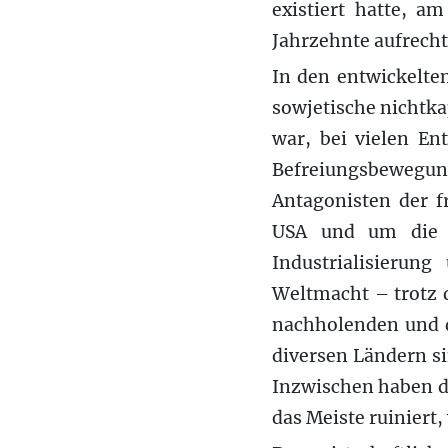
existiert hatte, a
Jahrzehnte aufrech
In den entwickelte
sowjetische nichtkap
war, bei vielen En
Befreiungsbewegung
Antagonisten der 
USA und um die H
Industrialisierun
Weltmacht – trotz 
nachholenden und d
diversen Ländern si
Inzwischen haben di
das Meiste ruiniert