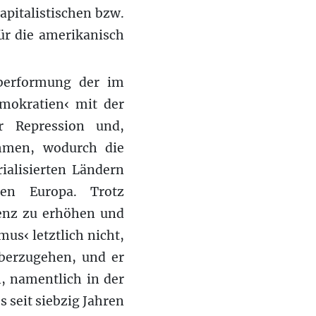
apitalistischen bzw.
ür die amerikanisch
Überformung der im
emokratien‹ mit der
er Repression und,
ahmen, wodurch die
ialisierten Ländern
hen Europa. Trotz
zienz zu erhöhen und
us‹ letztlich nicht,
berzugehen, und er
, namentlich in der
 seit siebzig Jahren