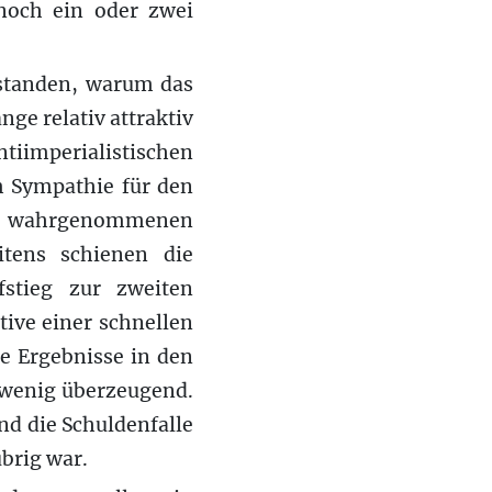
 noch ein oder zwei
rstanden, warum das
nge relativ attraktiv
tiimperialistischen
m Sympathie für den
ial wahrgenommenen
tens schienen die
fstieg zur zweiten
ive einer schnellen
e Ergebnisse in den
r wenig überzeugend.
nd die Schuldenfalle
brig war.