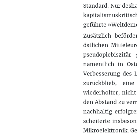
Standard. Nur desha
kapitalismuskritis
geführte »Weltdemo
Zusätzlich beförd
östlichen Mitteleu
pseudoplebiszitär
namentlich in Ost
Verbesserung des L
zurückblieb, ein
wiederholter, nicht
den Abstand zu verr
nachhaltig erfolg
scheiterte insbeso
Mikroelektronik. Ge