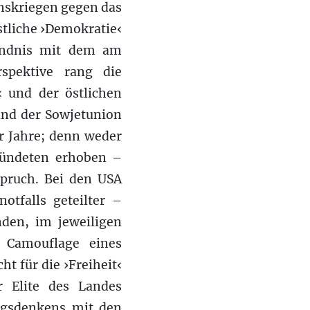
onskriegen gegen das
stliche ›Demokratie‹
Bündnis mit dem am
rspektive rang die
n‹ und der östlichen
 und der Sowjetunion
er Jahre; denn weder
rbündeten erhoben –
spruch. Bei den USA
tfalls geteilter –
den, im jeweiligen
 Camouflage eines
 für die ›Freiheit‹
r Elite des Landes
ungsdenkens mit den