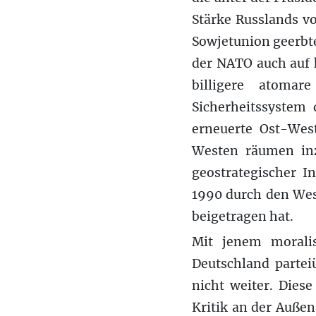
Stärke Russlands v
Sowjetunion geerbte
der NATO auch auf 
billigere atomar
Sicherheitssystem
erneuerte Ost-Wes
Westen räumen inz
geostrategischer I
1990 durch den Wes
beigetragen hat.
Mit jenem morali
Deutschland partei
nicht weiter. Dies
Kritik an der Auße