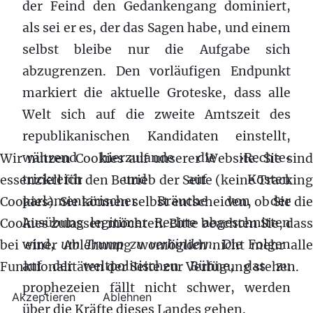
der Feind den Gedankengang dominiert,
als sei er es, der das Sagen habe, und einem
selbst bleibe nur die Aufgabe sich
abzugrenzen. Den vorläufigen Endpunkt
markiert die aktuelle Groteske, dass alle
Welt sich auf die zweite Amtszeit des
republikanischen Kandidaten einstellt,
während hierzulande die ›Rechte‹
Wir nutzen Cookies auf unserer Website. Sie sind
trickreich und auf Kosten
essenziell für den Betrieb der Seite (keine Tracking
parlamentarischer Bräuche von der
Cookies). Sie können selbst entscheiden, ob Sie die
Ausübung legitimer Rechte abgeschnitten
Cookies zulassen möchten. Bitte beachten Sie, dass
wird,
um Trump zu verhindern
. Die Folgen
bei einer Ablehnung womöglich nicht mehr alle
auf der weltpolitischen Bühne, das zu
Funktionalitäten der Seite zur Verfügung stehen.
prophezeien fällt nicht schwer, werden
Akzeptieren
Ablehnen
über die Kräfte dieses Landes gehen.