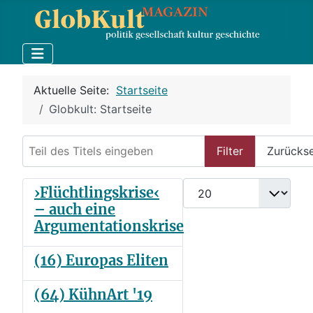
Aktuelle Seite:
Startseite
Globkult: Startseite
Teil des Titels eingeben
Filter
Zurücks
Anzeige #
›Flüchtlingskrise‹
– auch eine
Argumentationskrise
(16) Europas Eliten
(64) KühnArt '19