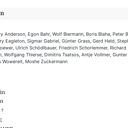
in
y Anderson, Egon Bahr, Wolf Biermann,
Boris Blaha,
Peter B
rry Eagleton, Sigmar Gabriel, Günter Grass, Gerd Held, Step
ewer, Ulrich Schödlbauer, Friedrich Schorlemmer, Richard
, Wolfgang Thierse, Dimitris Tsatsos, Antje Vollmer, Gunter
us Wowereit, Moshe Zuckermann
in
on
 †
E