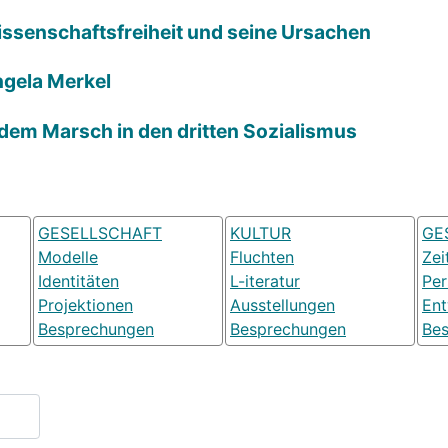
Wissenschaftsfreiheit und seine Ursachen
ngela Merkel
 dem Marsch in den dritten Sozialismus
GESELLSCHAFT
KULTUR
GE
Modelle
Fluchten
Zei
Identitäten
L-iteratur
Pe
Projektionen
Ausstellungen
Ent
Besprechungen
Besprechungen
Be