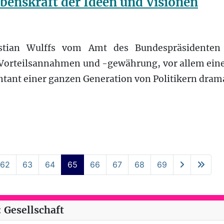
benskraft der Ideen und Visionen
istian Wulffs vom Amt des Bundespräsidenten h
Vorteilsannahmen und -gewährung, vor allem eine
entant einer ganzen Generation von Politikern drama
62
63
64
65
66
67
68
69
 Gesellschaft