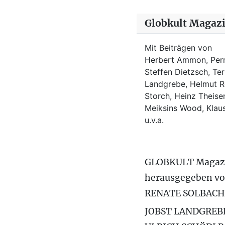
Globkult Magaz
Mit Beiträgen von
Herbert Ammon, Perr
Steffen Dietzsch, Te
Landgrebe, Helmut Ro
Storch, Heinz Theisen
Meiksins Wood, Kla
u.v.a.
GLOBKULT Magaz
herausgegeben v
RENATE SOLBACH
JOBST LANDGREB