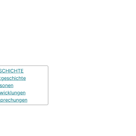
SCHICHTE
tgeschichte
rsonen
wicklungen
sprechungen