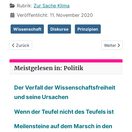
Rubrik:
Zur Sache Klima
Veröffentlicht: 11. November 2020
Wissenschaft
Diskurse
Prinzipien
Vorheriger Beitrag: Klimadeterminismus
Nächster Beitra
Zurück
Weiter
Meistgelesen in: Politik
Der Verfall der Wissenschaftsfreiheit
und seine Ursachen
Wenn der Teufel nicht des Teufels ist
Meilensteine auf dem Marsch in den