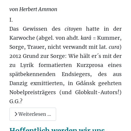
von Herbert Ammon
I.
Das Gewissen des
citoyen
hatte in der
Karwoche (abgel. von ahdt.
karâ
= Kummer,
Sorge, Trauer, nicht verwandt mit lat.
cura
)
2012 Grund zur Sorge: Wie hält er´s mit der
zu Lyrik formatierten Kurzprosa eines
spätbekennenden Endsiegers, des aus
Danzig exmittierten, in Gdánsk geehrten
Nobelpreisträgers (und Globkult-Autors!)
G.G.?
Weiterlesen …
Hoffentlich werden wir uns