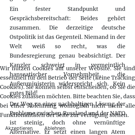
Ein fester Standpunkt und
Gesprächsbereitschaft: Beides gehört
zusammen. Die derzeitige deutsche
Ostpolitik ist das Gegenteil. Niemand in der
Welt weiß so recht, was die
Bundesregierung genau beabsichtigt. Der
Kanzler schweigt in vermeintlich
Wir nutzen Cookies auf unserer Website. Sie sind
hanseatischer Vornehmheit, die
essenziell für den Betrieb der Seite (keine Tracking
Außenministerin widerspricht sich. Kein
Cookies). Sie können selbst entscheiden, ob Sie die
gutes Bild!
Cookies zulassen möchten. Bitte beachten Sie, dass
Der Weg zu einer nachhaltigen Lösung der
bei einer Ablehnung womöglich nicht mehr alle
Probleme zwischen Russland und der NATO
Funktionalitäten der Seite zur Verfügung stehen.
ist steinig, doch ohne vernünftige
Akzeptieren
Ablehnen
Alternative. Er setzt einen langen Atem