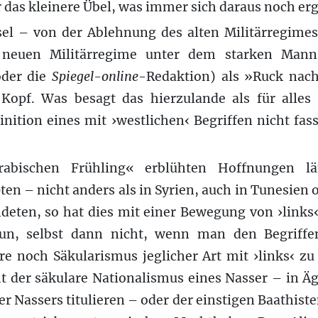
r das kleinere Übel, was immer sich daraus noch e
el – von der Ablehnung des alten Militärregime
euen Militärregime unter dem starken Mann 
oder die
Spiegel-online
-Redaktion) als »Ruck nach
 Kopf. Was besagt das hierzulande als für alles
inition eines mit ›westlichen‹ Begriffen nicht f
bischen Frühling« erblühten Hoffnungen län
en – nicht anders als in Syrien, auch in Tunesien 
eten, so hat dies mit einer Bewegung von ›links‹ 
tun, selbst dann nicht, wenn man den Begriff
e noch Säkularismus jeglicher Art mit ›links‹ zu
t der säkulare Nationalismus eines Nasser – in Ägy
er Nassers titulieren – oder der einstigen Baathist