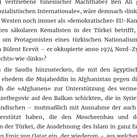
1 vertriebene tunesischer Machthaber Ben Ali 
ozialistischen Internationale«, wäre demnach ›lin
 Westen noch immer als ›demokratischer‹ EU-Kan
en säkularen Kemalisten in der Türkei betrifft,
 um Protagonisten eines türkischen Nationalis
n Bülent Ecevit – er okkupierte anno 1974 Nord-Zy
echts‹ wie ›links‹?
h die Saudis hinzustecken, die mit den ägypti
e ehedem die Mujaheddin in Afghanistan gegen di
ch die »Afghanen« zur Unterstützung des vermei
Izetbegovic auf den Balkan schickten, die in Syri
tändischen – mutmaßlich mit Ausnahme der auch 
terstützt haben, die den Moscheenbau und 
n der Türkei, die Ausdehnung des Islam in ganz E
en Emir von Qatar ein, der wiederum – aus welc