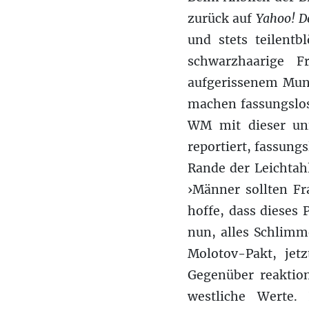
zurück auf
Yahoo! D
und stets teilentb
schwarzhaarige F
aufgerissenem Mund
machen fassungslos
WM mit dieser unf
reportiert, fassungs
Rande der Leichtah
›Männer sollten Fr
hoffe, dass dieses 
nun, alles Schlimm
Molotov-Pakt, jet
Gegenüber reaktion
westliche Werte.