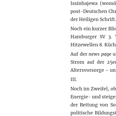
Issinbajewa (womö
post-Deutschen Chr
der Heiligen Schrif
Noch ein kurzer Bli
Hamburger SV 3. T
Hitzewellen 8. Küch
Auf der
news page
u
Strom auf der 25e
Altersvorsorge – u
III.
Noch im Zweifel, ob
Energie- und steig
der Rettung von Sol
politische Bildung