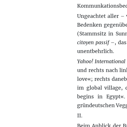
Kommunkationsbedü
Ungeachtet aller 
Bedenken gegenüb
(Stammsitz in Sunn
citoyen passif
–, das
unentbehrlich.
Yahoo! International
und rechts nach lin
love«; rechts dane
im global village,
begins in Egypt«.
gründeutschen Vegg
II.
Beim Anblick der B