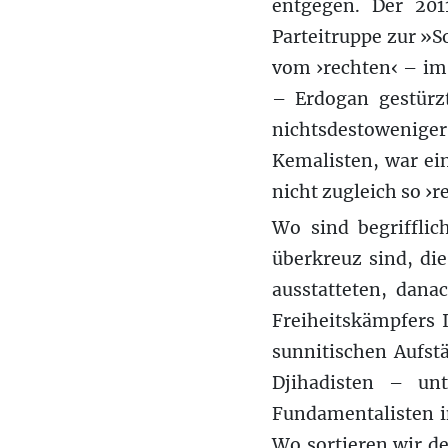
entgegen. Der 201
Parteitruppe zur »S
vom ›rechten‹ – im
– Erdogan gestürzt
nichtsdestoweniger
Kemalisten, war ei
nicht zugleich so ›r
Wo sind begrifflic
überkreuz sind, di
ausstatteten, dana
Freiheitskämpfers 
sunnitischen Aufs
Djihadisten – un
Fundamentalisten i
Wo sortieren wir d