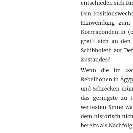
entschieden sich fü
Den Positionswechs
Hinwendung zum n
Korrespondentin (
greift sich an den
Schibboleth zur Def
Zustandes?
Wenn die im »ara
Rebellionen in Ägypt
und Schrecken münd
das geringste zu 
weitesten Sinne wär
dem historisch nich
bereits als Nachfolg