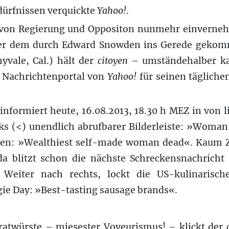
rfnissen verquickte
Yahoo!
.
– von Regierung und Oppositon nunmehr einverne
er dem durch Edward Snowden ins Gerede geko
yvale, Cal.) hält der
citoyen
– umständehalber k
 Nachrichtenportal von
Yahoo!
für seinen tägliche
informiert heute, 16.08.2013, 18.30 h MEZ in von l
ks (<) unendlich abrufbarer Bilderleiste: »Woman
ben: »Wealthiest self-made woman dead«. Kaum Zei
 da blitzt schon die nächste Schreckensnachricht 
 Weiter nach rechts, lockt die US-kulinarisc
ie Day: »Best-tasting sausage brands«.
ratwürste – miesester Voyeurismus! – klickt der