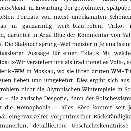
eutschland
, in Erwartung der gewohnten, spätpub
lößten Porträts von meist unbekannten Schönen
rau in ganzärmlig weiß-blau-rotem Trikot 
, darunter in Arial Blue der Kommentar von Ya
. Die Stabhochsprung-Weltmeisterin Jelena Issinb
assbaren Aussage für einen Eklat.« Mit welch
los: »›Wir verstehen uns als traditionelles Volk‹,
letik-WM in Moskau, wo sie ihren dritten WM-Ti
auen lieben und umgekehrt. Dies ergibt sich aus 
Problem nicht die Olympischen Winterspiele in Sots
e – die zarische Despotie, dann der Bolschewism
zt die Homophobie – alles Böse kommt seit j
är eingewurzelter vorpetrinischer Rückständigke
 Immerhin, detailliertere Geschichtskenntnis