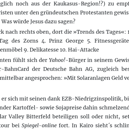
glich noch aus der Kaukasus-Region!?) zu empf
isten unter den gründeutschen Protestanten gewi
t. Was würde Jesus dazu sagen?
ck nach rechts oben, dort die »Trends des Tages«: 
ag des Zorns 4. Prinz George 5. Fitnessgeräte
enmöbel 9. Delikatesse 10. Hai-Attacke
nten fühlt sich der
Yahoo!
-Bürger in seinem Gewi
r-BahnCard der Deutsche Bahn AG, zugleich bes
nmittelbar angesprochen: »Mit Solaranlagen Geld v
 er sich mit seinen dank EZB-Niedrigzinspolitik,
ender Kartoffel- sowie Sojapreise dahin schmelzen
ar Valley Bitterfeld beteiligen soll oder nicht, s
stour bei
Spiegel-online
fort. In Kairo sieht´s schl