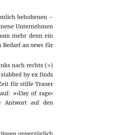
hmlich behobenen –
mmene Unternehmen
aum mehr denn ein
n Bedarf an
news
für
inks nach rechts (>)
 stabbed by ex finds
t für stille Trauer
auf: »›Day of rage‹
he Antwort auf den
citoyen
unverzüglich