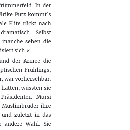
Trümmerfeld. In der
Ulrike Putz kommt´s
le Elite rückt nach
ramatisch. Selbst
, manche sehen die
isiert sich.«
und der Armee die
yptischen Frühlings,
en, war vorhersehbar.
hatten, wussten sie
Präsidenten Mursi
e Muslimbrüder ihre
 und zuletzt in das
e andere Wahl. Sie