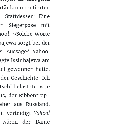
ertär kommentierten
. Stattdessen: Eine
in Siegerpose mit
hoo!: »Solche Worte
ajewa sorgt bei der
er Aussage? Yahoo!
 sagte Issinbajewa am
tel gewonnen hatte.
der Geschichte. Ich
chi belastet‹...« Je
us, der Ribbentrop-
eher aus Russland.
it verteidigt
Yahoo!
se wären der Dame