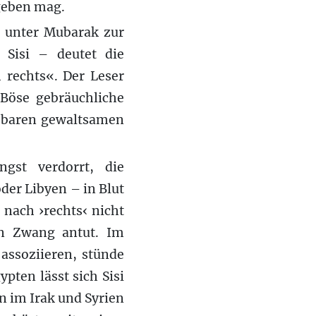
rgeben mag.
s unter Mubarak zur
Sisi – deutet die
 rechts«. Der Leser
 Böse gebräuchliche
assbaren gewaltsamen
gst verdorrt, die
oder Libyen – in Blut
nach ›rechts‹ nicht
en Zwang antut. Im
 assoziieren, stünde
pten lässt sich Sisi
en im Irak und Syrien