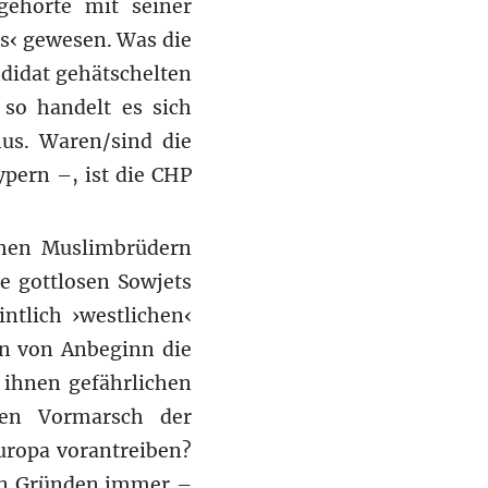
gehörte mit seiner
ks‹ gewesen. Was die
didat gehätschelten
 so handelt es sich
mus. Waren/sind die
pern –, ist die CHP
schen Muslimbrüdern
e gottlosen Sowjets
ntlich ›westlichen‹
en von Anbeginn die
ihnen gefährlichen
den Vormarsch der
uropa vorantreiben?
hen Gründen immer –