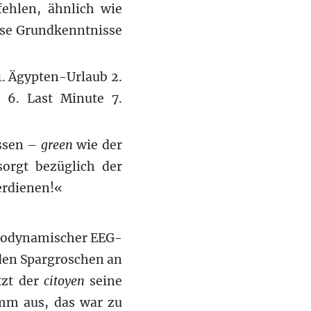
ehlen, ähnlich wie
sse Grundkenntnisse
1. Ägypten-Urlaub 2.
 6. Last Minute 7.
ssen –
green
wie der
orgt bezüglich der
erdienen!«
 biodynamischer EEG-
den Spargroschen an
etzt der
citoyen
seine
imm aus, das war zu