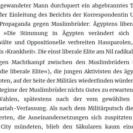
 gewandeter Mann durchquert ein abgebranntes 
 der Einleitung des Berichts der Korrespondentin 
ropaganda gegen Muslimbrüder: Ägyptens libera
r: »Die Stimmung in Ägypten verändert sich d
älte und Oppositionelle verbreiten Hassparolen
 ›Krankheit‹. Die einst liberale Elite am Nil radikal
tigen Machtkampf zwischen den Muslimbrüdern 
die liberale Elite«), die jungen Aktivisten des äg
pten, auf der Seite der Militärs wiederfinden würd
Regime der Muslimbrüder nichts Gutes zu erwarten 
Wahlen, spätestens nach der vom gewählten 
ariah-Verfassung. Als nach dem Militärputsch di
rten, die Auseinandersetzungen sich zuspitzten
 City mündeten, blieb den Säkularen kaum ein