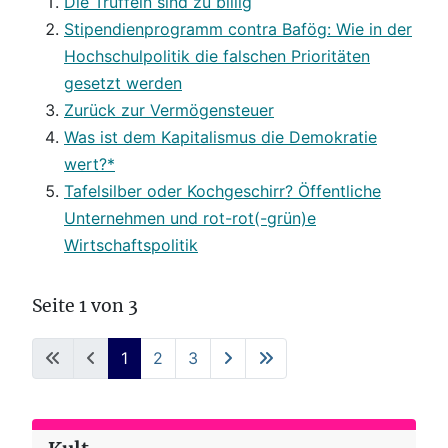
Die Trüffeln sind zu billig
Stipendienprogramm contra Bafög: Wie in der
Hochschulpolitik die falschen Prioritäten
gesetzt werden
Zurück zur Vermögensteuer
Was ist dem Kapitalismus die Demokratie
wert?*
Tafelsilber oder Kochgeschirr? Öffentliche
Unternehmen und rot-rot(-grün)e
Wirtschaftspolitik
Seite 1 von 3
1
2
3