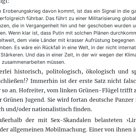
lgt:
Eroberungskrieg davon kommt, ist das ein Signal in die g
folgreich führbar. Das führt zu einer Militarisierung global.
zen, die in Vergangenheit hin und her geschoben wurden u
en. Wenn klar ist, dass Putin mit solchen Plänen durchkommt
ltweit, dem viele Länder mit krasser Aufrüstung begegnen
n. Es wäre ein Rückfall in eine Welt, in der nicht internati
Stärkeren. Und das in einer Zeit, in der wir wegen der Klim
ll zusammenarbeiten müssen.
rlei historisch, politologisch, ökologisch und sp
chließen!? Immerhin ist der erste Satz nicht fals
 so an. Hofreiter, vom linken Grünen-Flügel trifft
r Grünen Jugend. Sie wird fortan deutsche Panzer
sch und/oder nationalistisch finden.
ßerhalb der mit Sex-Skandalen belasteten ›Li
 der allgemeinen Mobilmachung. Einer von ihnen i