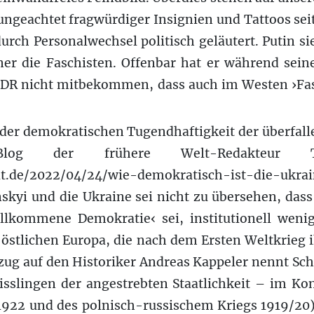
ungeachtet fragwürdiger Insignien und Tattoos sei
durch Personalwechsel politisch geläutert. Putin si
ner die Faschisten. Offenbar hat er während sein
DR nicht mitbekommen, dass auch im Westen ›Fas
 der demokratischen Tugendhaftigkeit der überfall
og der frühere Welt-Redakteur 
elt.de/2022/04/24/wie-demokratisch-ist-die-uk
skyi und die Ukraine sei nicht zu übersehen, das
llkommene Demokratie‹ sei, institutionell wenige
 östlichen Europa, die nach dem Ersten Weltkrieg 
ezug auf den Historiker Andreas Kappeler nennt Sc
isslingen der angestrebten Staatlichkeit – im Kon
1922 und des polnisch-russischem Kriegs 1919/20)