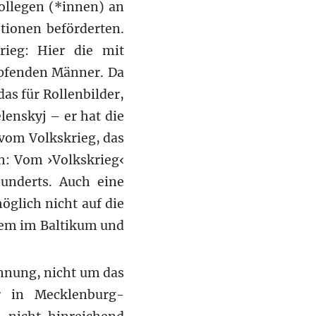
ollegen (*innen) an
tionen beförderten.
rieg: Hier die mit
mpfenden Männer. Da
as für Rollenbilder,
lenskyj – er hat die
 vom Volkskrieg, das
ch: Vom ›Volkskrieg‹
hunderts. Auch eine
öglich nicht auf die
llem im Baltikum und
innung, nicht um das
r in Mecklenburg-