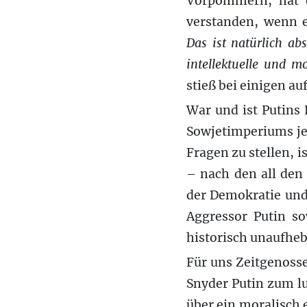
Vorpommern, hat di
verstanden, wenn e
Das ist natürlich ab
intellektuelle und 
stieß bei einigen au
War und ist Putins
Sowjetimperiums je 
Fragen zu stellen, i
– nach den all den
der Demokratie und
Aggressor Putin so
historisch unaufhe
Für uns Zeitgenosse
Snyder Putin zum l
über ein moralisch 