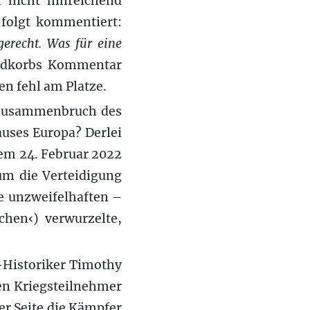
h nicht hinreichend
 folgt kommentiert:
gerecht. Was für eine
dkorbs Kommentar
ten fehl am Platze.
m Zusammenbruch des
auses Europa? Derlei
 dem 24. Februar 2022
um die Verteidigung
e unzweifelhaften –
chen‹) verwurzelte,
e-Historiker Timothy
en Kriegsteilnehmer
er Seite die Kämpfer