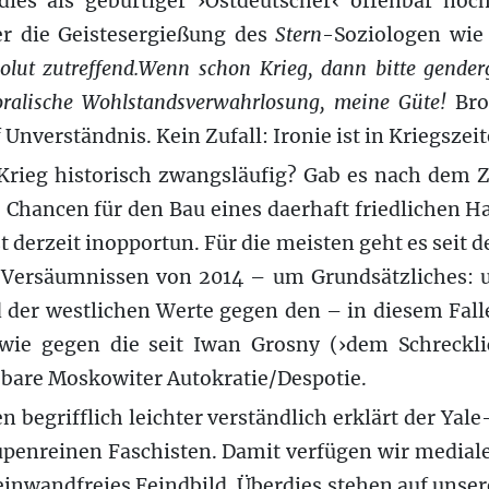
es als gebürtiger ›Ostdeutscher‹ offenbar noc
r die Geistesergießung des
Stern
-Soziologen wie
solut zutreffend.Wenn schon Krieg, dann bitte gender
moralische Wohlstandsverwahrlosung, meine Güte!
Bro
f Unverständnis. Kein Zufall: Ironie ist in Kriegszei
 Krieg historisch zwangsläufig? Gab es nach de
Chancen für den Bau eines daerhaft friedlichen H
st derzeit inopportun. Für die meisten geht es seit
 Versäumnissen von 2014 – um Grundsätzliches: 
 der westlichen Werte gegen den – in diesem Fall
wie gegen die seit Iwan Grosny (›dem Schreckli
bbare Moskowiter Autokratie/Despotie.
n begrifflich leichter verständlich erklärt der Yal
upenreinen Faschisten. Damit verfügen wir medial
einwandfreies Feindbild. Überdies stehen auf unser