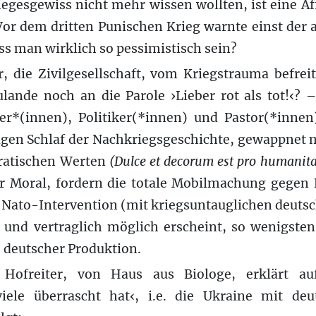
egesgewiss nicht mehr wissen wollten, ist eine A
 Vor dem dritten Punischen Krieg warnte einst der a
ss man wirklich so pessimistisch sein?
, die Zivilgesellschaft, vom Kriegstrauma befrei
ulande noch an die Parole ›Lieber rot als tot!‹? – 
er*(innen), Politiker(*innen) und Pastor(*innen
gen Schlaf der Nachkriegsgeschichte, gewappnet m
atischen Werten
(Dulce et decorum est pro humanita
r Moral, fordern die totale Mobilmachung gegen 
 Nato-Intervention (mit kriegsuntauglichen deuts
h und vertraglich möglich erscheint, so wenigsten
 deutscher Produktion.
Hofreiter, von Haus aus Biologe, erklärt au
viele überrascht hat‹, i.e. die Ukraine mit de