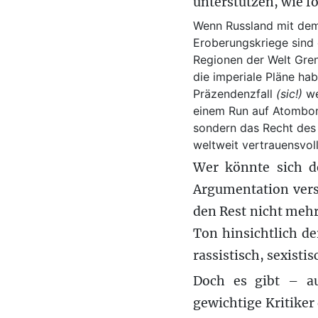
unterstützen, wie fo
Wenn Russland mit dem 
Eroberungskriege sind er
Regionen der Welt Gren
die imperiale Pläne hab
Präzendenzfall
(sic!)
we
einem Run auf Atombombe
sondern das Recht des 
weltweit vertrauensvo
Wer könnte sich de
Argumentation vers
den Rest nicht mehr
Ton hinsichtlich de
rassistisch, sexisti
Doch es gibt – au
gewichtige Kritiker