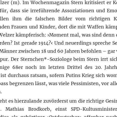
elzer (m). Im Wochenmagazin Stern kritisiert er K
für, dass sie irreführende Assoziationen und Emo
llen ihm die falschen Bilder vom richtigen K
enden Frauen und Kinder, dort die mit Waffen kä
Welzer kämpferisch: ›Moment mal, was sind denn d
erden? Ist gerade 1914?‹ Und neuerdings spreche Se
 Männer zwischen 18 und 60 Jahren befohlen – gar
 pur. Der Sternchen*-Soziologe beim Stern irrt si
ige 68er noch im letzten Drittel des 20. Jahr
ist durchaus ratsam, sofern Putins Krieg sich wom
ss begrenzen lässt, was viele Pessimisten, vor a
.
ht es hierzulande zuvörderst um die richtige Ges
s. Mathias Brodkorb, einst SPD-Kultusministe