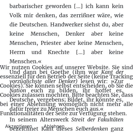
barbarischer geworden […] ich kann kein
Volk mir denken, das zerrißner wäre, wie
die Deutschen. Handwerker siehst du, aber
keine Menschen, Denker aber keine
Menschen, Priester aber keine Menschen,
Herrn und Knechte […] aber keine
Menschen.«
Wir nutzen Cookies auf unserer Website. Sie sind
Und dann bei Goethe (ihm war
Kant der
essenziell für den Betrieb der Seite (keine Tracking
vorzüglichste aller Denker)
lesen wir: »Zur
Cookies). Sie können selbst entscheiden, ob Sie die
Nation
euch zu bilden, ihr hoffet es,
Cookies zulassen möchten. Bitte beachten Sie, dass
Deutsche, vergebens; Bildet, ihr könnte es,
bei einer Ablehnung womöglich nicht mehr alle
dafür freier zu Menschen euch aus.«
Funktionalitäten der Seite zur Verfügung stehen.
In seinem Alterswerk
Streit der Fakultäten
Akzeptieren
Ablehnen
bezeichnet Kant dieses
Selberdenken
ganz