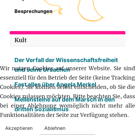
Besprechungen
Kult
Der Verfall der Wissenschaftsfreiheit
Wir nutzen Cookies auf unserer Website. Sie sind
und seine Ursachen
essenziell für den Betrieb der Seite (keine Tracking
Fast alles über Angela Merkel
Cookies). Sie können selbst entscheiden, ob Sie die
Cookies zulassen möchten. Bitte beachten Sie, dass
Meilensteine auf dem Marsch in den
bei einer Ablehnung womöglich nicht mehr alle
dritten Sozialismus
Funktionalitäten der Seite zur Verfügung stehen.
Akzeptieren
Ablehnen