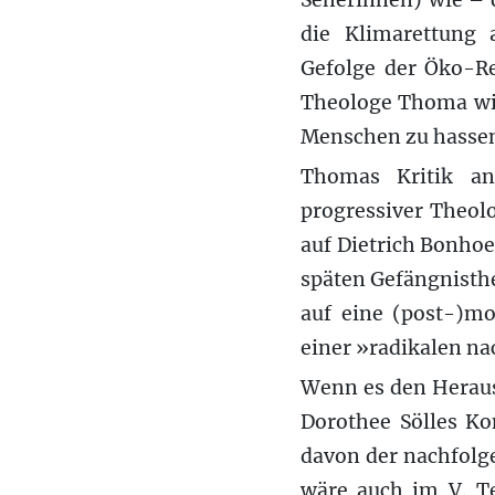
Seherinnen) wie – 
die Klimarettung 
Gefolge der Öko-Re
Theologe Thoma wie 
Menschen zu hassen
Thomas Kritik an
progressiver Theolo
auf Dietrich Bonhoe
späten Gefängnistheo
auf eine (post-)m
einer »radikalen na
Wenn es den Heraus
Dorothee Sölles Ko
davon der nachfolg
wäre auch im V. Te