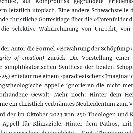
echte«, auf Kompromiss gegründete Friedenss
ern letztlich utopisch. Eine andere Schwachstelle 
nde christliche Gottesklage über die »Totenfelder 
 die selektive Wahrnehmung von Unrecht, von 
t der Autor die Formel »Bewahrung der Schöpfung«
grity of creation)
zurück. Die Vorstellung einer 
er simplifikatorischen Synthese der beiden Schöp
b–25) entstamme einem ›paradiesischen‹ Imaginati
gstheologische Appelle ignorieren die nicht m
vorhandene Gewalt. Mehr noch: Hinter dem He
me ein christlich verbrämtes Neuheidentum zum V
ird der im Oktober 2023 von 250 Theologen und K
te Appell für Klimaziele. Hinter dem Pathos, mi