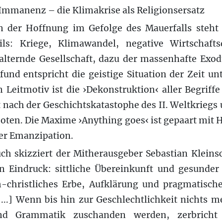
 Immanenz – die Klimakrise als Religionsersatz
 der Hoffnung im Gefolge des Mauerfalls steht
ls: Kriege, Klimawandel, negative Wirtschafts
 alternde Gesellschaft, dazu der massenhafte Exod
fund entspricht die geistige Situation der Zeit u
Leitmotiv ist die ›Dekonstruktion‹ aller Begriff
 nach der Geschichtskatastophe des II. Weltkriegs
boten. Die Maxime ›Anything goes‹ ist gepaart mit
er Emanzipation.
ch skizziert der Mitherausgeber Sebastian Kleins
n Eindruck: sittliche Übereinkunft und gesunde
h-christliches Erbe, Aufklärung und pragmatisch
.[...] Wenn bis hin zur Geschlechtlichkeit nichts m
nd Grammatik zuschanden werden, zerbrich