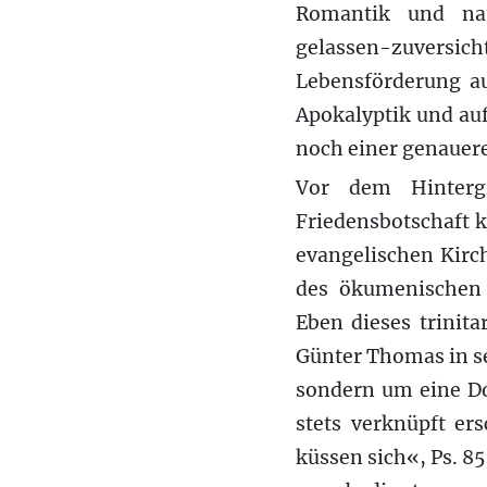
Romantik und nat
gelassen-zuvers
Lebensförderung au
Apokalyptik und auf
noch einer genauere
Vor dem Hintergr
Friedensbotschaft 
evangelischen Kirc
des ökumenischen 
Eben dieses trinit
Günter Thomas in se
sondern um eine Do
stets verknüpft er
küssen sich«, Ps. 85