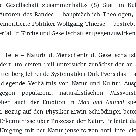
he Gesellschaft zusammenhält.« (8) Statt in K
e Autoren des Bandes – hauptsächlich Theologen, 
emeritierte Politiker Wolfgang Thierse – bestreb
fall in Kirche und Gesellschaft entgegenzuwirken
f Teile – Naturbild, Menschenbild, Gesellschaftsb
edert. Im ersten Teil untersucht zunächst der an
ittenberg lehrende Systematiker Dirk Evers das –
ndlegende Verhältnis von Natur und Kultur. Aus
egen populärem, naturalistischen Missvers
 eben auch der Emotion in
Man and Animal
spe
r Bezug auf den Physiker Erwin Schrödinger beto
 Erkenntnisse über Prozesse der Natur. Er leitet d
Umgang mit der Natur jenseits von anti-intellekt