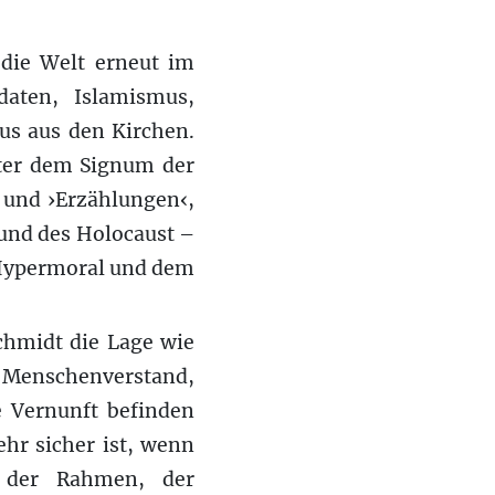
 die Welt erneut im
daten, Islamismus,
us aus den Kirchen.
nter dem Signum der
e und ›Erzählungen‹,
 und des Holocaust –
 Hypermoral und dem
chmidt die Lage wie
r Menschenverstand,
e Vernunft befinden
ehr sicher ist, wenn
t der Rahmen, der