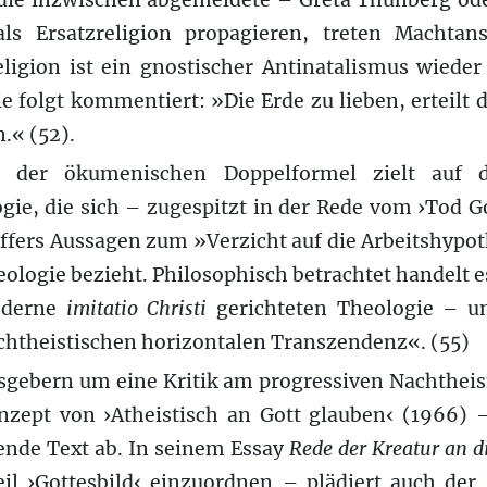
die inzwischen abgemeldete – Greta Thunberg od
als Ersatzreligion propagieren, treten Machtan
ligion ist ein gnostischer Antinatalismus wieder
folgt kommentiert: »Die Erde zu lieben, erteilt 
.« (52).
 der ökumenischen Doppelformel zielt auf d
gie, die sich – zugespitzt in der Rede vom ›Tod 
ffers Aussagen zum »Verzicht auf die Arbeitshypot
logie bezieht. Philosophisch betrachtet handelt es
oderne
imitatio Christi
gerichteten Theologie – u
chtheistischen horizontalen Transzendenz«. (55)
gebern um eine Kritik am progressiven Nachtheis
nzept von ›Atheistisch an Gott glauben‹ (1966) –
ende Text ab. In seinem Essay
Rede der Kreatur an d
il ›Gottesbild‹ einzuordnen – plädiert auch der 