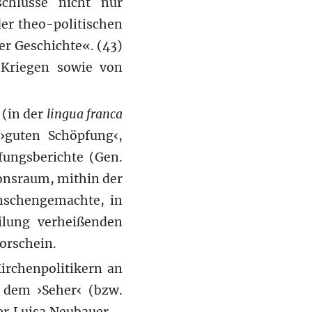
chlüsse nicht nur
der theo-politischen
der Geschichte«. (43)
Kriegen sowie von
 (in der
lingua franca
›guten Schöpfung‹,
fungsberichte (Gen.
onsraum, mithin der
enschengemachte, in
ilung verheißenden
orschein.
irchenpolitikern an
t dem ›Seher‹ (bzw.