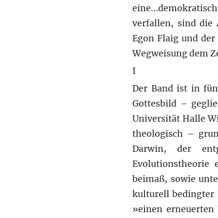
eine...demokratisc
verfallen, sind di
Egon Flaig und der 
Wegweisung dem Zer
I
Der Band ist in fün
Gottesbild – gegli
Universität Halle W
theologisch – gru
Darwin, der entg
Evolutionstheorie
beimaß, sowie unte
kulturell bedingter
»einen erneuerten 