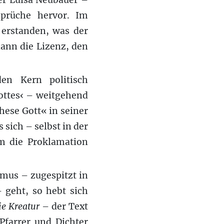
er Luisa Neubauer –
sprüche hervor. Im
 erstanden, was der
dann die Lizenz, den
en Kern politisch
Gottes‹ – weitgehend
hese Gott« in seiner
 sich – selbst in der
m die Proklamation
mus – zugespitzt in
 geht, so hebt sich
ie Kreatur
– der Text
Pfarrer und Dichter