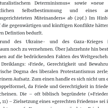
uralistischem Determinismus« sowie »neue P
ichtlichen Selbstbestimmung und eines au
sgerichteteten Miteinanders« ab (29f.) Im Hinbl
 die gegenwärtigen und künftigen Konflikte hätte
n Defintion bedurft.
und des Ukraine- und des Gaza-Krieges is
kaum noch zu vernehmen. Über Jahrzehnte hin best
hen auf die bedrückenden Fakten des Weltgescheh
Dreiklangs: ›Friede, Gerechtigkeit und Bewahru
arische Dogma des liberalen Protestantismus zerle
inem Aufsatz. Zum einen handle es sich nicht um ei
ppelformel, da Friede und Gerechtigkeit in friede
scheinen. Die – oft biblisch begründete (»Friede
, 11) – Zielsetzung eines »gerechten Friedens« sei 