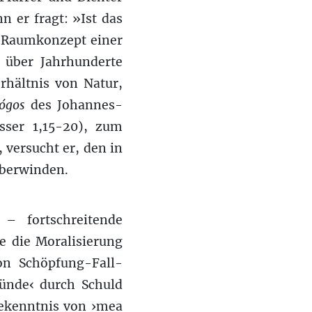
 er fragt: »Ist das
s Raumkonzept einer
s über Jahrhunderte
erhältnis von Natur,
lógos
des Johannes-
sser 1,15-20), zum
versucht er, den in
überwinden.
– fortschreitende
ie die Moralisierung
on Schöpfung-Fall-
Sünde‹ durch Schuld
Bekenntnis von ›mea