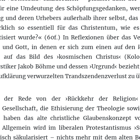
für eine Umdeutung des Schöpfungsgedanken, wenn
ng und deren Urhebers außerhalb ihrer selbst, da
klich so essentiell für das Christentum, wie e
tisiert wurde?« (60f.) In Reflexionen über das V
t und Gott, in denen er sich zum einen auf den
 auf das Bild des ›kosmischen Christus‹ (Kolo
stiker Jakob Böhme und dessen ›Urgrund‹ bezieht, 
ufklärung verwurzelten Trandszendenzverlust zu 
 der Rede von der ›Rückkehr der Religion‹ 
 Gesellschaft, die Ethisierung der Theologie sow
s haben das alte christliche Glaubenskonzept v
. Allgemein wird im liberalen Protestantismus ›
itisch säkularisiert – nichts mehr mit dem alten 