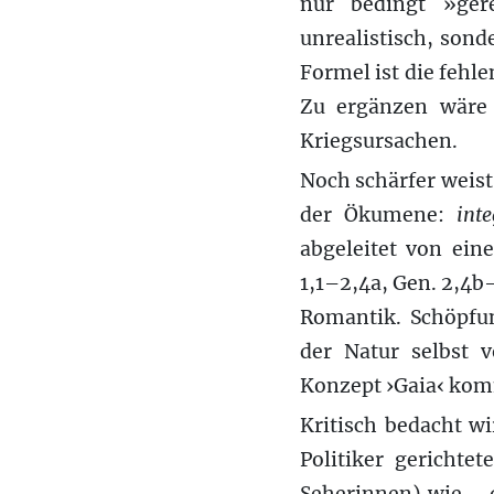
nur bedingt »ger
unrealistisch, sond
Formel ist die fehle
Zu ergänzen wäre
Kriegsursachen.
Noch schärfer weis
der Ökumene:
inte
abgeleitet von ein
1,1–2,4a, Gen. 2,4
Romantik. Schöpfun
der Natur selbst 
Konzept ›Gaia‹ kom
Kritisch bedacht w
Politiker gerichte