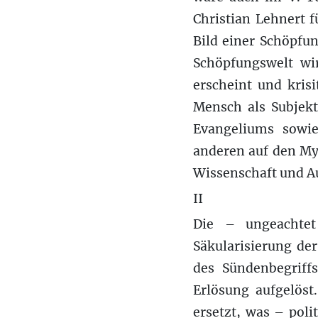
Christian Lehnert 
Bild einer Schöpfu
Schöpfungswelt wir
erscheint und krisi
Mensch als Subjek
Evangeliums sowie
anderen auf den My
Wissenschaft und A
II
Die – ungeachtet
Säkularisierung der
des Sündenbegriff
Erlösung aufgelöst
ersetzt, was – pol