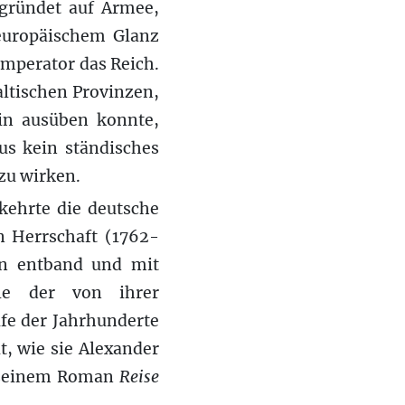
egründet auf Armee,
 europäischem Glanz
Imperator das Reich.
ltischen Provinzen,
hin ausüben konnte,
us kein ständisches
zu wirken.
kehrte die deutsche
n Herrschaft (1762-
en entband und mit
lle der von ihrer
fe der Jahrhunderte
t, wie sie Alexander
n seinem Roman
Reise