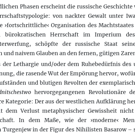
dlichen Phasen erscheint die russische Geschichte w
schaftstypologie: von nackter Gewalt unter Iwa
 ›fortschrittliche‹ Organisation des Machtstaates 
n bürokratischen Herrschaft im Imperium des
erwerfung, schöpfte der russische Staat sein
n und naivem Glauben an den fernen, gütigen Zare
s der Lethargie und/oder dem Ruhebedürfnis des 
hnung, die rasende Wut der Empörung hervor, wofü
fständen und blutigen Revolten der exemplarische
dnitschestwo
hervorgegangenen Revolutionäre de
re Kategorie: Der aus der westlichen Aufklärung 
it dem Verlust metaphysischer Gewissheit nich
rschaft. In dem Maße, wie der ›moderne‹ Men
n Turgenjew in der Figur des Nihilisten Basarow – 