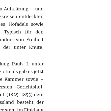
en Aufklärung – und
gsreisen entdeckten
es Hofadels sowie
. Typisch für den
ändnis von Freiheit
 der unter Knute,
dung Pauls I. unter
rstmals gab es jetzt
ende Kammer sowie –
sten Gerichtshof.
i I. (1825-1855) dem
ussland besteht der
er steht im Einklang