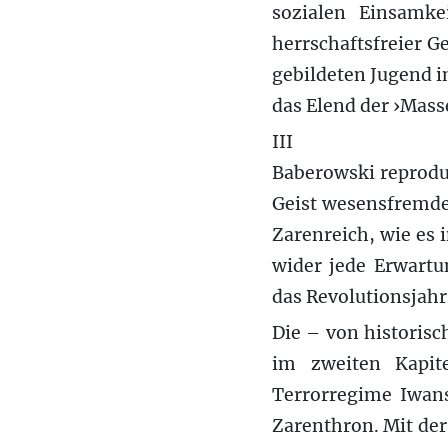
sozialen Einsamke
herrschaftsfreier G
gebildeten Jugend i
das Elend der ›Mass
III
Baberowski reproduz
Geist wesensfremden
Zarenreich, wie es i
wider jede Erwartu
das Revolutionsjah
Die – von historis
im zweiten Kapi
Terrorregime Iwan
Zarenthron. Mit der 