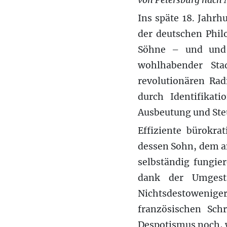
von Petersburg nach
Ins späte 18. Jahr
der deutschen Phil
Söhne – und und 
wohlhabender Sta
revolutionären Rad
durch Identifikat
Ausbeutung und Ste
Effiziente bürokra
dessen Sohn, dem an
selbständig fungie
dank der Umgesta
Nichtsdestoweniger 
französischen Schr
Despotismus noch, w