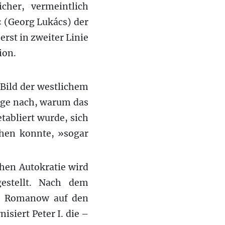
cher, vermeintlich
‹ (Georg Lukács) der
rst in zweiter Linie
ion.
 Bild der westlichem
rage nach, warum das
etabliert wurde, sich
ehen konnte, »sogar
hen Autokratie wird
estellt. Nach dem
us Romanow auf den
isiert Peter I. die –