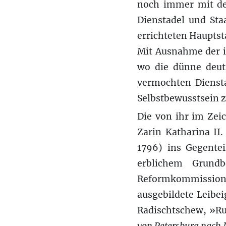
noch immer mit des
Dienstadel und Sta
errichteten Hauptst
Mit Ausnahme der i
wo die dünne deuts
vermochten Diensta
Selbstbewusstsein z
Die von ihr im Zei
Zarin Katharina II
1796) ins Gegente
erblichem Grundb
Reformkommission i
ausgebildete Leibei
Radischtschew, »Ru