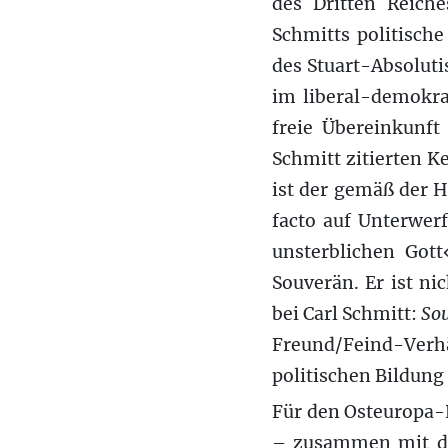
des Dritten Reich
Schmitts politisch
des Stuart-Absolut
im liberal-demokra
freie Übereinkunf
Schmitt zitierten 
ist der gemäß der H
facto auf Unterwer
unsterblichen Gott
Souverän. Er ist ni
bei Carl Schmitt:
Sou
Freund/Feind-Verhä
politischen Bildung
Für den Osteuropa-H
– zusammen mit den