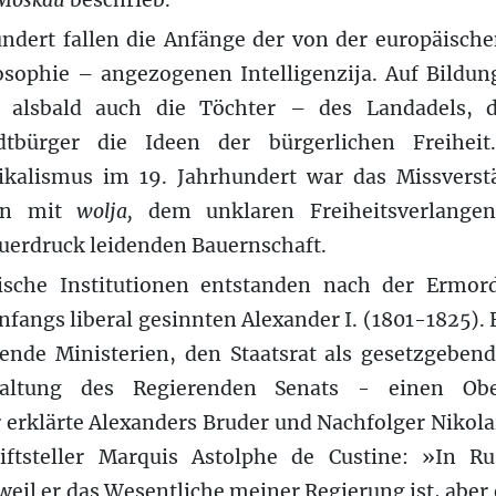
 Moskau
beschrieb.
hundert fallen die Anfänge der von der europäisch
osophie – angezogenen Intelligenzija. Auf Bildun
alsbald auch die Töchter – des Landadels, d
dtbürger die Ideen der bürgerlichen Freiheit
ikalismus im 19. Jahrhundert war das Missverst
ion mit
wolja,
dem unklaren Freiheitsverlangen
uerdruck leidenden Bauernschaft.
tische Institutionen entstanden nach der Ermor
fangs liberal gesinnten Alexander I. (1801-1825). E
rende Ministerien, den Staatsrat als gesetzgeb
ltung des Regierenden Senats - einen Ober
erklärte Alexanders Bruder und Nachfolger Nikola
iftsteller Marquis Astolphe de Custine: »In R
eil er das Wesentliche meiner Regierung ist, aber 