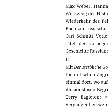
Max Weber, Hannah
Werkzeug des Histor
Wiederkehr des Fe
Buch zur russische
Carl-Schmitt-Vorle
Titel der vorlieg
Geschichte Russlan
II
Mit
Der sterbliche Go
theoretischen Zugri
einmal dort, wo auf
illusionslosen Beg
Terry Eagleton: »
Vergangenheit werde