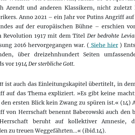
 Arendt und anderen Klassikern, nicht zuletzt
ikers. Anno 2021 – ein Jahr vor Putins Angriff auf
indes auf der europäischen Bühne – erschien vo
n Revolution 1917 mit dem Titel
Der bedrohte Levi
sung 2016 hervorgegangen war. (
Siehe hier
) Ents
enden, über dreizehnhundert Seiten umfassend
ds vor 1914
Der sterbliche Gott
.
tt
ist auch das Einleitungskapitel übertitelt, in d
ff auf das Thema expliziert. »Es gibt keine mach
 den ersten Blick kein Zwang zu spüren ist.« (14) 
riff von Herrschaft benennt Baberowski auch den b
Herrschaft beruht auf kollektiver Amnesie, 
n zu treuen Weggefährten...« (ibid.14).