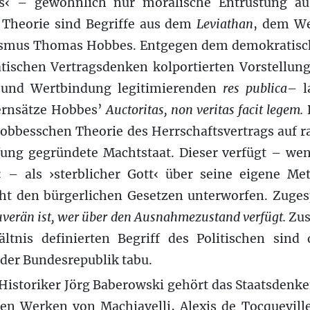
es‹ – gewöhnlich nur moralische Entrüstung au
e Theorie sind Begriffe aus dem
Leviathan
, dem We
ismus Thomas Hobbes. Entgegen dem demokratisch
tischen Vertragsdenken kolportierten Vorstellung
t und Wertbindung legitimierenden
res publica
– l
Kernsätze Hobbes’
Auctoritas, non veritas facit legem.
obbesschen Theorie des Herrschaftsvertrags auf ra
fung gegründete Machtstaat. Dieser verfügt – we
‹ – als ›sterblicher Gott‹ über seine eigene Met
cht den bürgerlichen Gesetzen unterworfen. Zugesp
verän ist, wer über den Ausnahmezustand verfügt.
Zus
ltnis definierten Begriff des Politischen sind 
 der Bundesrepublik tabu.
istoriker Jörg Baberowski gehört das Staatsdenke
 Werken von Machiavelli, Alexis de Tocqueville