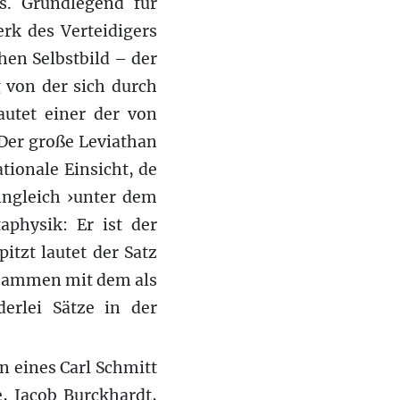
s. Grundlegend für
rk des Verteidigers
en Selbstbild – der
 von der sich durch
autet einer der von
Der große Leviathan
tionale Einsicht, de
nngleich ›unter dem
aphysik: Er ist der
itzt lautet der Satz
ammen mit dem als
derlei Sätze in der
n eines Carl Schmitt
, Jacob Burckhardt,