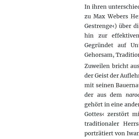
In ihren unterschie
zu Max Webers Herr
Gestrenge‹) über die
hin zur effektive
Gegründet auf Unt
Gehorsam, Traditio
Zuweilen bricht au
der Geist der Aufle
mit seinen Bauernau
der aus dem
naro
gehört in eine ande
Gottes‹ zerstört m
traditionaler Her
porträtiert von Iwa