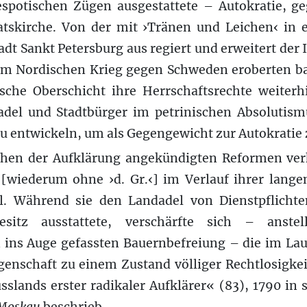
potischen Zügen ausgestattete – Autokratie, g
atskirche. Von der mit ›Tränen und Leichen‹ in
adt Sankt Petersburg aus regiert und erweitert der 
m Nordischen Krieg gegen Schweden eroberten ba
che Oberschicht ihre Herrschaftsrechte weiter
del und Stadtbürger im petrinischen Absolutism
u entwickeln, um als Gegengewicht zur Autokratie 
chen der Aufklärung angekündigten Reformen ver
. [wiederum ohne ›d. Gr.‹] im Verlauf ihrer lange
il. Während sie den Landadel von Dienstpflicht
esitz ausstattete, verschärfte sich – anste
ns Auge gefassten Bauernbefreiung – die im Lau
genschaft zu einem Zustand völliger Rechtlosigkei
sslands erster radikaler Aufklärer« (83), 1790 i