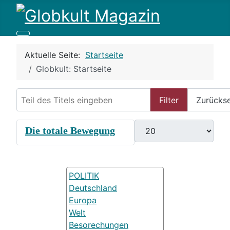
Aktuelle Seite:
Startseite
Globkult: Startseite
Teil des Titels eingeben
Filter
Zurücks
Anzeige #
Die totale Bewegung
POLITIK
Deutschland
Europa
Welt
Besorechungen