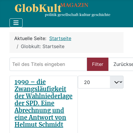
Aktuelle Seite:
Startseite
Globkult: Startseite
Teil des Titels eingeben
Filter
Zurücks
Anzeige #
1990 – die
Zwangsläufigkeit
der Wahlniederlage
der SPD. Eine
Abrechnung und
eine Antwort von
Helmut Schmidt