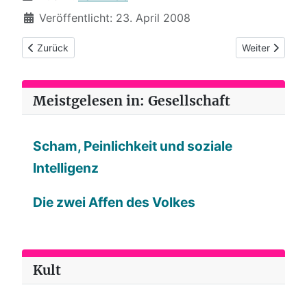
Veröffentlicht: 23. April 2008
Vorheriger Beitrag: Bannkreis (17): ...ins Nichts mit ihm?
Nächster Beitr
Zurück
Weiter
Meistgelesen in: Gesellschaft
Scham, Peinlichkeit und soziale
Intelligenz
Die zwei Affen des Volkes
Kult