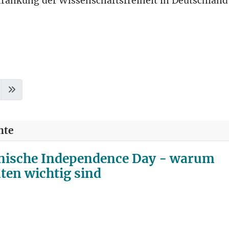
hränkung der Wissenschaftsfreiheit in Deutschland a
hte
nische Independence Day - warum
ten wichtig sind