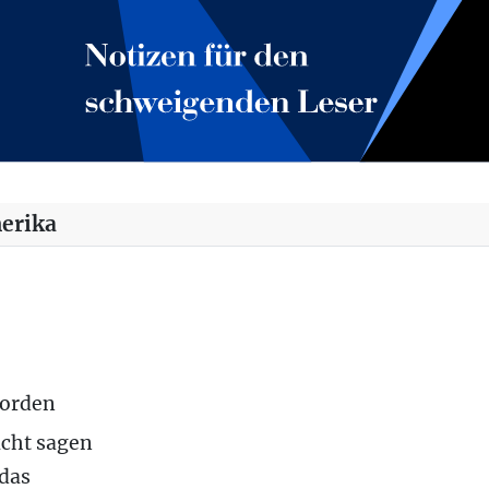
erika
worden
icht sagen
 das