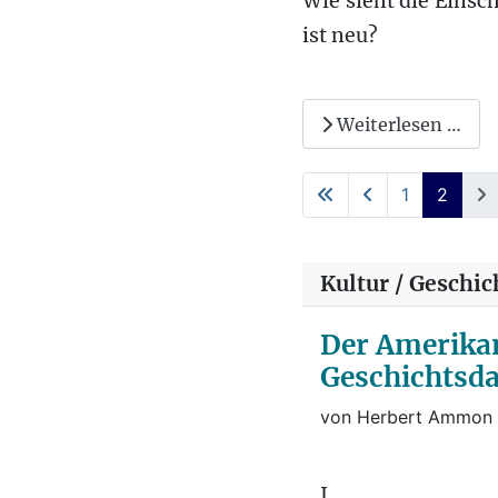
Wie sieht die Einsc
ist neu?
Weiterlesen …
1
2
Kultur / Geschic
Der Amerika
Geschichtsda
von Herbert Ammon
I.