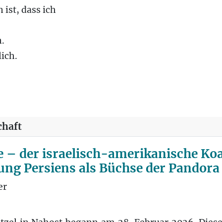
ist, dass ich
.
ich.
chaft
ze – der israelisch-amerikanische Koa
ung Persiens als Büchse der Pandora
er