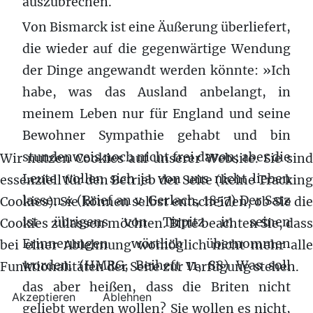
auszubrechen.
Von Bismarck ist eine Äußerung überliefert,
die wieder auf die gegenwärtige Wendung
der Dinge angewandt werden könnte: »Ich
habe, was das Ausland anbelangt, in
meinem Leben nur für England und seine
Bewohner Sympathie gehabt und bin
stundenweis noch nicht frei davon; aber die
Wir nutzen Cookies auf unserer Website. Sie sind
Leute wollen sich ja von uns nicht lieben
essenziell für den Betrieb der Seite (keine Tracking
lassen.« (Brief an v. Gerlach, 1857) Der Satz
Cookies). Sie können selbst entscheiden, ob Sie die
ist übrigens von Tirpitz in seinen
Cookies zulassen möchten. Bitte beachten Sie, dass
Erinnerungen wörtlich übernommen
bei einer Ablehnung womöglich nicht mehr alle
worden. (HMRG, Beiheft 11, 88) Was soll
Funktionalitäten der Seite zur Verfügung stehen.
das aber heißen, dass die Briten nicht
Akzeptieren
Ablehnen
geliebt werden wollen? Sie wollen es nicht,