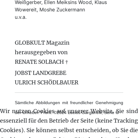
Weißgerber, Ellen Meiksins Wood, Klaus
Wowereit, Moshe Zuckermann
u.v.a.
GLOBKULT Magazin
herausgegeben von
RENATE SOLBACH †
JOBST LANDGREBE
ULRICH SCHÖDLBAUER
Sämtliche Abbildungen mit freundlicher Genehmigung
Wir nutzen Cookies auf unserer Website. Sie sind
der Urheber. Front: ©2024 Lucius Garganelli, Serie G
essenziell für den Betrieb der Seite (keine Tracking
Cookies). Sie können selbst entscheiden, ob Sie die