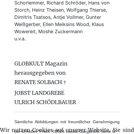
Schorlemmer, Richard Schröder, Hans von
Storch, Heinz Theisen, Wolfgang Thierse,
Dimitris Tsatsos, Antje Vollmer, Gunter
Weißgerber, Ellen Meiksins Wood, Klaus
Wowereit, Moshe Zuckermann
u.v.a.
GLOBKULT Magazin
herausgegeben von
RENATE SOLBACH †
JOBST LANDGREBE
ULRICH SCHÖDLBAUER
Sämtliche Abbildungen mit freundlicher Genehmigung
Wir nutzen Cookies auf unserer Website. Sie sind
der Urheber. Front: ©2024 Lucius Garganelli, Serie G