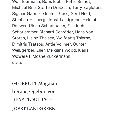
Wolf Biermann,
Boris Blaha,
Peter Brandt,
Michael Brie, Steffen Dietzsch, Terry Eagleton,
Sigmar Gabriel, Günter Grass, Gerd Held,
Stephan Hilsberg, Jobst Landgrebe, Helmut
Roewer, Ulrich Schödlbauer, Friedrich
Schorlemmer, Richard Schröder, Hans von
Storch, Heinz Theisen, Wolfgang Thierse,
Dimitris Tsatsos, Antje Vollmer, Gunter
Weißgerber, Ellen Meiksins Wood, Klaus
Wowereit, Moshe Zuckermann
u.v.a.
GLOBKULT Magazin
herausgegeben von
RENATE SOLBACH †
JOBST LANDGREBE