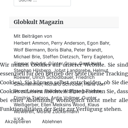
Globkult Magazin
Mit Beiträgen von
Herbert Ammon, Perry Anderson, Egon Bahr,
Wolf Biermann,
Boris Blaha,
Peter Brandt,
Michael Brie, Steffen Dietzsch, Terry Eagleton,
Sigmar Gabriel, Günter Grass, Gerd Held,
Wir nutzen Cookies auf unserer Website. Sie sind
Stephan Hilsberg, Jobst Landgrebe, Helmut
essenziell für den Betrieb der Seite (keine Tracking
Roewer, Ulrich Schödlbauer, Friedrich
Cookies). Sie können selbst entscheiden, ob Sie die
Schorlemmer, Richard Schröder, Hans von
Storch, Heinz Theisen, Wolfgang Thierse,
Cookies zulassen möchten. Bitte beachten Sie, dass
Dimitris Tsatsos, Antje Vollmer, Gunter
bei einer Ablehnung womöglich nicht mehr alle
Weißgerber, Ellen Meiksins Wood, Klaus
Funktionalitäten der Seite zur Verfügung stehen.
Wowereit, Moshe Zuckermann
u.v.a.
Akzeptieren
Ablehnen