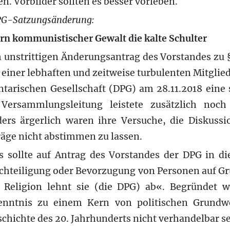
en. Vorbilder sollten es besser vorleben.
PG-Satzungsänderung:
rn kommunistischer Gewalt die kalte Schulter
 unstrittigen Änderungsantrag des Vorstandes zu §
f einer lebhaften und zeitweise turbulenten Mitgl
arischen Gesellschaft (DPG) am 28.11.2018 eine s
 Versammlungsleitung leistete zusätzlich noch
ers ärgerlich waren ihre Versuche, die Diskus
äge nicht abstimmen zu lassen.
s sollte auf Antrag des Vorstandes der DPG in di
chteiligung oder Bevorzugung von Personen auf Gr
r Religion lehnt sie (die DPG) ab«. Begründet 
kenntnis zu einem Kern von politischen Grundw
chichte des 20. Jahrhunderts nicht verhandelbar se