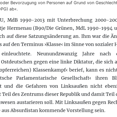
 oder Bevorzugung von Personen auf Grund von Geschlecht,
 DPG) ab«.
U, MdB 1990-2013 mit Unterbrechung 2000-2002
ntje Hermenau (B90/Die Grünen, MdL 1990-1994 
h auf diese Satzungsänderung an. Ihm war die Änd
is auf den Terminus ›Klasse‹ im Sinne von sozialer 
einleuchtete. Neunundzwanzig Jahre nach d
 Ostdeutschen gegen eine linke Diktatur, die sich 
ferreichen) Klassenkampf‹ berief, kann es nicht s
sche Parlamentarische Gesellschaft‹ ihren Bl
t und die Gefahren von Linksaußen nicht ebenf
 Teil des Zentrums dieser Republik und damit Teil 
wesen austarieren soll. Mit Linksaußen gegen Rech
e aus Absurdistan kommende Vorstellung sein.