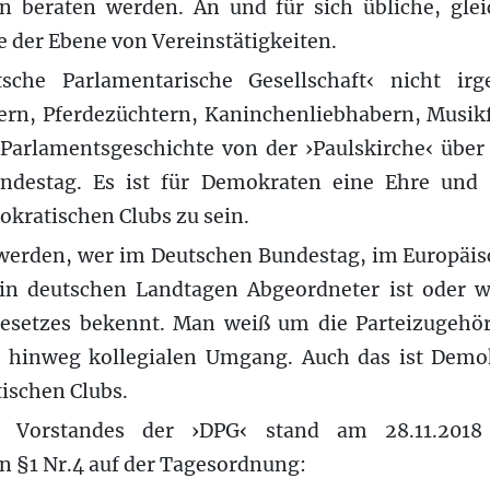
n beraten werden. An und für sich übliche, gle
 der Ebene von Vereinstätigkeiten.
sche Parlamentarische Gesellschaft‹ nicht ir
n, Pferdezüchtern, Kaninchenliebhabern, Musikfr
 Parlamentsgeschichte von der ›Paulskirche‹ über 
destag. Es ist für Demokraten eine Ehre und e
okratischen Clubs zu sein.
 werden, wer im Deutschen Bundestag, im Europäis
in deutschen Landtagen Abgeordneter ist oder 
setzes bekennt. Man weiß um die Parteizugehör
 hinweg kollegialen Umgang. Auch das ist Demok
tischen Clubs.
 Vorstandes der ›DPG‹ stand am 28.11.201
n §1 Nr.4 auf der Tagesordnung: