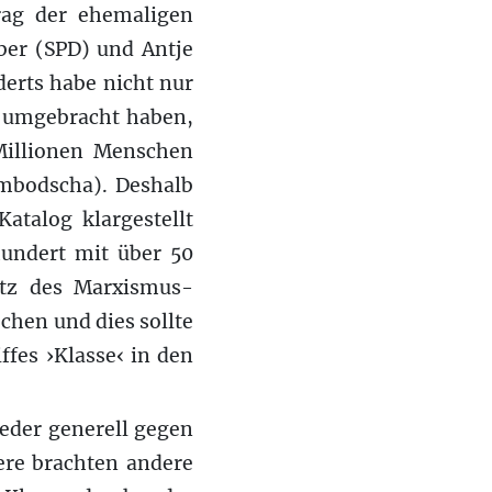
trag der ehemaligen
er (SPD) und Antje
erts habe nicht nur
en umgebracht haben,
 Millionen Menschen
ambodscha). Deshalb
atalog klargestellt
undert mit über 50
atz des Marxismus-
chen und dies sollte
fes ›Klasse‹ in den
ieder generell gegen
ere brachten andere