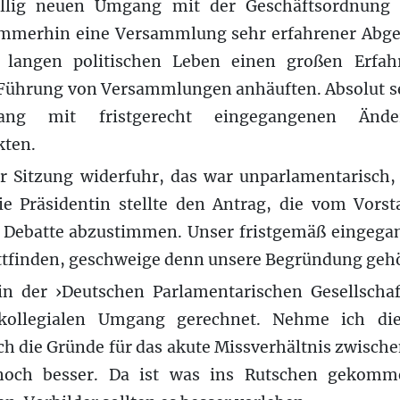
öllig neuen Umgang mit der Geschäftsordnung 
 immerhin eine Versammlung sehr erfahrener Abgeo
 langen politischen Leben einen großen Erfah
hrung von Versammlungen anhäuften. Absolut sel
ng mit fristgerecht eingegangenen Änder
ten.
r Sitzung widerfuhr, das war unparlamentarisch, 
ie Präsidentin stellte den Antrag, die vom Vors
Debatte abzustimmen. Unser fristgemäß eingegan
attfinden, geschweige denn unsere Begründung geh
in der ›Deutschen Parlamentarischen Gesellscha
kollegialen Umgang gerechnet. Nehme ich di
ch die Gründe für das akute Missverhältnis zwisch
noch besser. Da ist was ins Rutschen gekomm