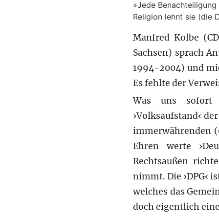
»Jede Benachteiligung
Religion lehnt sie (die
Manfred Kolbe (CD
Sachsen) sprach A
1994-2004) und mic
Es fehlte der Verwe
Was uns sofort 
›Volksaufstand‹ der
immerwährenden (op
Ehren werte ›Deut
Rechtsaußen richte
nimmt. Die ›DPG‹ ist
welches das Gemein
doch eigentlich ein