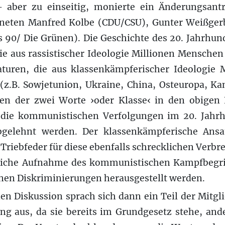
 – aber zu einseitig, monierte ein Änderungsan
neten Manfred Kolbe (CDU/CSU), Gunter Weißgerb
90/ Die Grünen). Die Geschichte des 20. Jahrhund
die aus rassistischer Ideologie Millionen Mensch
turen, die aus klassenkämpferischer Ideologie
z.B. Sowjetunion, Ukraine, China, Osteuropa, K
gen der zwei Worte ›oder Klasse‹ in den obigen K
 die kommunistischen Verfolgungen im 20. Jahrh
bgelehnt werden. Der klassenkämpferische Ans
Triebfeder für diese ebenfalls schrecklichen Verbre
liche Aufnahme des kommunistischen Kampfbegrif
enen Diskriminierungen herausgestellt werden.
en Diskussion sprach sich dann ein Teil der Mitgl
ng aus, da sie bereits im Grundgesetz stehe, and