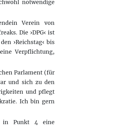
ichwohl notwendige
gendein Verein von
eaks. Die ›DPG‹ ist
den ›Reichstag‹ bis
ine Verpflichtung,
chen Parlament (für
war und sich zu den
igkeiten und pflegt
ratie. Ich bin gern
8 in Punkt 4 eine