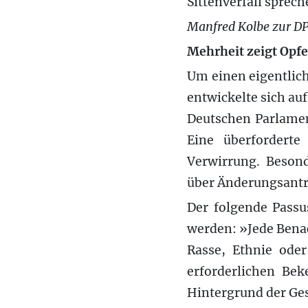
Sittenverfall sprech
Manfred Kolbe zur D
Mehrheit zeigt Opfe
Um einen eigentlich
entwickelte sich au
Deutschen Parlament
Eine überforderte
Verwirrung. Besond
über Änderungsantr
Der folgende Passu
werden: »Jede Bena
Rasse, Ethnie ode
erforderlichen Be
Hintergrund der Ges