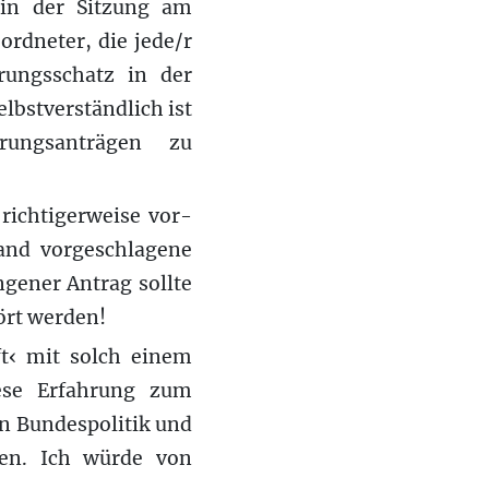
in der Sitzung am
rdneter, die jede/r
rungsschatz in der
bstverständlich ist
ungsanträgen zu
richtigerweise vor-
tand vorgeschlagene
gener Antrag sollte
ört werden!
ft‹ mit solch einem
ese Erfahrung zum
en Bundespolitik und
en. Ich würde von