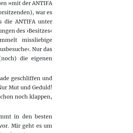
ken »mit der ANTIFA
orsitzenden), war es
as die ANTIFA unter
ungen des ›Besitzes‹
ammelt missliebige
Hausbesuche‹. Nur das
(noch) die eigenen
ade geschliffen und
Nur Mut und Geduld!
schon noch klappen,
mmt in den besten
vor. Mir geht es um