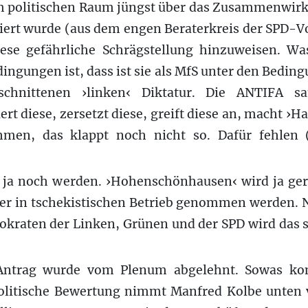
im politischen Raum jüngst über das Zusammenwir
iert wurde (aus dem engen Beraterkreis der SPD-V
iese gefährliche Schrägstellung hinzuweisen. W
ngungen ist, dass ist sie als MfS unter den Beding
schnittenen ›linken‹ Diktatur. Die ANTIFA s
rt diese, zersetzt diese, greift diese an, macht ›
men, das klappt noch nicht so. Dafür fehlen 
n ja noch werden. ›Hohenschönhausen‹ wird ja ger
der in tschekistischen Betrieb genommen werden. 
okraten der Linken, Grünen und der SPD wird das 
Antrag wurde vom Plenum abgelehnt. Sowas ko
politische Bewertung nimmt Manfred Kolbe unten 