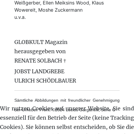
Weißgerber, Ellen Meiksins Wood, Klaus
Wowereit, Moshe Zuckermann
u.v.a.
GLOBKULT Magazin
herausgegeben von
RENATE SOLBACH †
JOBST LANDGREBE
ULRICH SCHÖDLBAUER
Sämtliche Abbildungen mit freundlicher Genehmigung
Wir nutzen Cookies auf unserer Website. Sie sind
der Urheber. Front: ©2024 Lucius Garganelli, Serie G
essenziell für den Betrieb der Seite (keine Tracking
Cookies). Sie können selbst entscheiden, ob Sie die