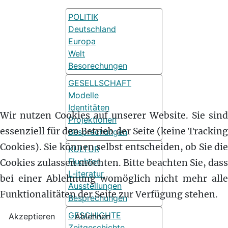
POLITIK
Deutschland
Europa
Welt
Besorechungen
GESELLSCHAFT
Modelle
Identitäten
Wir nutzen Cookies auf unserer Website. Sie sind
Projektionen
essenziell für den Betrieb der Seite (keine Tracking
Besprechungen
Cookies). Sie können selbst entscheiden, ob Sie die
KULTUR
Fluchten
Cookies zulassen möchten. Bitte beachten Sie, dass
L-iteratur
bei einer Ablehnung womöglich nicht mehr alle
Ausstellungen
Funktionalitäten der Seite zur Verfügung stehen.
Besprechungen
GESCHICHTE
Akzeptieren
Ablehnen
Zeitgeschichte