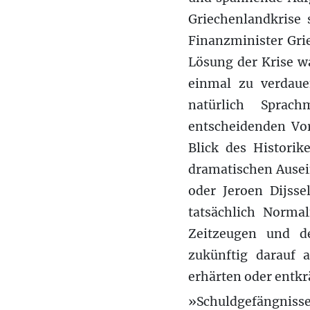
Griechenlandkrise 
Finanzminister Gri
Lösung der Krise wa
einmal zu verdaue
natürlich Sprac
entscheidenden Vor
Blick des Historik
dramatischen Ausei
oder Jeroen Dijss
tatsächlich Norma
Zeitzeugen und d
zukünftig darauf 
erhärten oder entkr
»Schuldgefängnisse