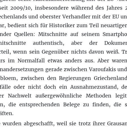
seit 2009/10, insbesondere während des Jahres 2
echenlands und oberster Verhandler mit der EU u
r, bedient sich für Historiker zum Teil neuartige
nder Quellen: Mitschnitte auf seinem Smartphon
hmitschnitte authentisch, aber der Dokume
teil, wenn sein Gegenüber nichts davon weiß. T
ers im Normalfall etwas anders aus. Aber ware
nandersetzungen gerade zwischen Varoufakis un
elbloem, zwischen den Regierungen Griechenland
lfälle oder nicht doch ein Ausnahmezustand, de
er Nachwelt außergewöhnliche Methoden legi
an, die entsprechenden Belege zu finden, die 
äften.
 wurden abgeschafft, weil sie trotz ihrer Graus