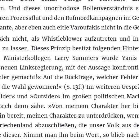
en. Und dieses unorthodoxe Rollenverständnis 
ren Prozessflut und den Rufmordkampagnen im Gefo
lante, aber eben auch eitle Varoufakis nicht in die 
sich nicht, als Whistleblower aufzutreten und I
 zu lassen. Dieses Prinzip besitzt folgenden Hin
 Ministerkollegen Larry Summers wurde Yanis 
 neuen Linksregierung, mit der Aussage konfrontie
ler gemacht!« Auf die Rückfrage, welcher Fehler 
die Wahl gewonnen!« (S. 13f.) Im weiteren Gesprä
der« und »Outsider« im großen politischen Mac
r sich denn sähe. »Von meinem Charakter her bi
bin bereit, meinen Charakter zu unterdrücken, wenn
riechenland abzuschließen, die unser Volk aus 
te dieser. Nimmt man ihn beim Wort, so blieb nac