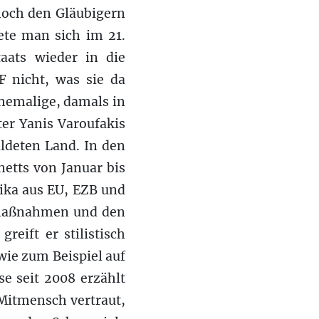
noch den Gläubigern
ete man sich im 21.
aats wieder in die
 nicht, was sie da
ehemalige, damals in
er Yanis Varoufakis
ldeten Land. In den
etts von Januar bis
oika aus EU, EZB und
agmaßnahmen und den
eift er stilistisch
wie zum Beispiel auf
e seit 2008 erzählt
s Mitmensch vertraut,