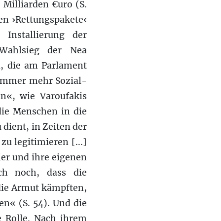
 Milliarden €uro (S.
en ›Rettungspakete‹
Installierung der
 Wahlsieg der Nea
a, die am Parlament
 immer mehr Sozial-
n«, wie Varoufakis
 die Menschen in die
 dient, in Zeiten der
 legitimieren [...]
ier und ihre eigenen
uch noch, dass die
die Armut kämpften,
en« (S. 54). Und die
e Rolle. Nach ihrem