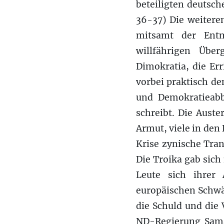
beteiligten deutsch
36-37) Die weitere
mitsamt der Entm
willfährigen Übe
Dimokratia, die Er
vorbei praktisch d
und Demokratieabb
schreibt. Die Auste
Armut, viele in den 
Krise zynische Tra
Die Troika gab sich
Leute sich ihrer 
europäischen Schwä
die Schuld und die 
ND-Regierung Samar