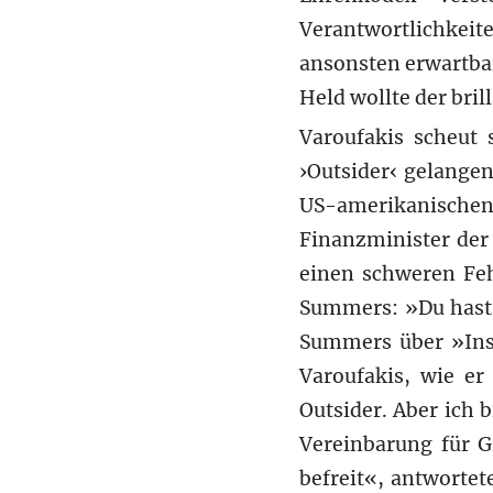
Verantwortlichkeit
ansonsten erwartba
Held wollte der bril
Varoufakis scheut 
›Outsider‹ gelangen
US-amerikanischen
Finanzminister der
einen schweren Feh
Summers: »Du hast 
Summers über »Insi
Varoufakis, wie e
Outsider. Aber ich 
Vereinbarung für G
befreit«, antworte