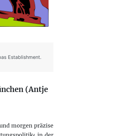
pas Establishment.
ünchen (Antje
e und morgen präzise
ungspolitik‹ in der