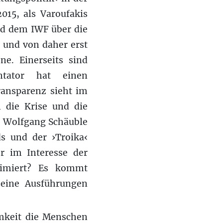
015, als Varoufakis
nd dem IWF über die
r und von daher erst
e. Einerseits sind
ntator hat einen
ransparenz sieht im
n die Krise und die
d Wolfgang Schäuble
s und der ›Troika‹
r im Interesse der
timiert? Es kommt
seine Ausführungen
amkeit die Menschen