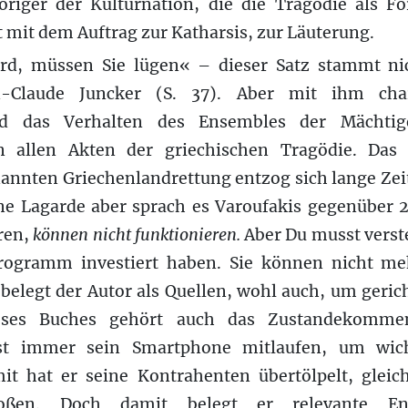
riger der Kulturnation, die die Tragödie als F
t mit dem Auftrag zur Katharsis, zur Läuterung.
rd, müssen Sie lügen« – dieser Satz stammt nic
-Claude Juncker (S. 37). Aber mit ihm chara
nd das Verhalten des Ensembles der Mächtig
in allen Akten der griechischen Tragödie. D
annten Griechenlandrettung entzog sich lange Zei
ne Lagarde aber sprach es Varoufakis gegenüber 20
ren,
können nicht funktionieren.
Aber Du musst verst
Programm investiert haben. Sie können nicht meh
belegt der Autor als Quellen, wohl auch, um gerich
eses Buches gehört auch das Zustandekomme
ast immer sein Smartphone mitlaufen, um wic
mit hat er seine Kontrahenten übertölpelt, gleic
toßen. Doch damit belegt er relevante En