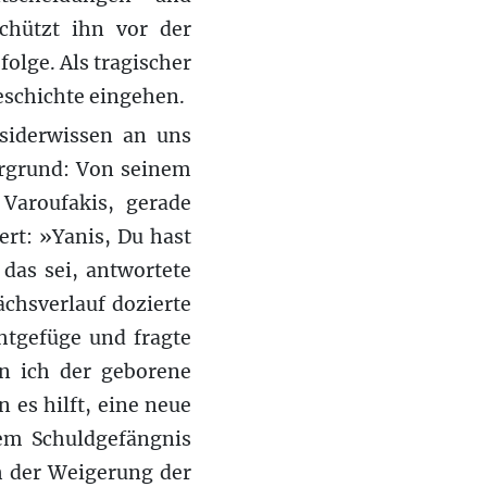
schützt ihn vor der
lge. Als tragischer
Geschichte eingehen.
nsiderwissen an uns
tergrund: Von seinem
Varoufakis, gerade
rt: »Yanis, Du hast
das sei, antwortete
chsverlauf dozierte
htgefüge und fragte
n ich der geborene
 es hilft, eine neue
dem Schuldgefängnis
h der Weigerung der