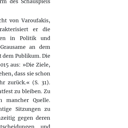
orm des Schauspiels
ht von Varoufakis,
kterisiert er die
en in Politik und
as Grausame an dem
t dem Publikum. Die
15 aus: »Die Ziele,
ehen, dass sie schon
r zurück.« (S. 31).
tfest zu bleiben. Zu
n mancher Quelle.
htige Sitzungen zu
hzeitig gegen deren
tscheidungen und