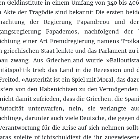
en Geldinstitute in einem Umfang von 340 bis 406
n Akte der Tragödie sind bekannt: Die ersten beid
achtung der Regierung Papandreou und der 
rgangsregierung Papademos, nachfolgend der
richtung einer Art Fremdregierung namens Troik
en griechischen Staat lenkte und das Parlament zu
au zwang. Aus Griechenland wurde »Bailoutista
ritätspolitik trieb das Land in die Rezession und
Freitod. »Austerität ist ein Spiel mit Moral, das dazu
nsfers von den Habenichtsen zu den Vermögenden zu
 nicht damit zufrieden, dass die Griechen, die Span
Autorität unterwarfen, nein, sie verlangte a
chlinge, darunter auch viele Deutsche, die gegen 
Verantwortung für die Krise auf sich nehmen sollt
as spielte pflichtschuldigst die ihr zugewiesen