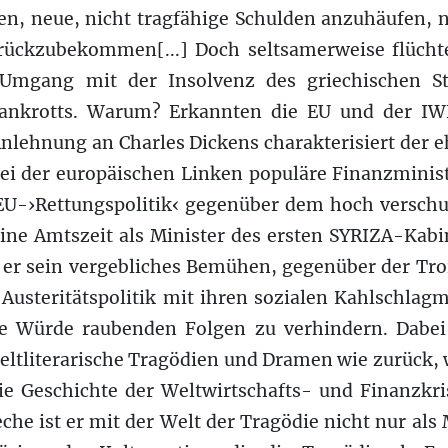
ten, neue, nicht tragfähige Schulden anzuhäufen, 
urückzubekommen[...] Doch seltsamerweise flücht
Umgang mit der Insolvenz des griechischen St
ankrotts. Warum? Erkannten die EU und der IWF
Anlehnung an Charles Dickens charakterisiert der 
ei der europäischen Linken populäre Finanzminist
 EU-›Rettungspolitik‹ gegenüber dem hoch verschu
ine Amtszeit als Minister des ersten SYRIZA-Kabin
t er sein vergebliches Bemühen, gegenüber der Tr
 Austeritätspolitik mit ihren sozialen Kahlschl
re Würde raubenden Folgen zu verhindern. Dabei gr
ltliterarische Tragödien und Dramen wie zurück, 
e Geschichte der Weltwirtschafts- und Finanzkris
eche ist er mit der Welt der Tragödie nicht nur al