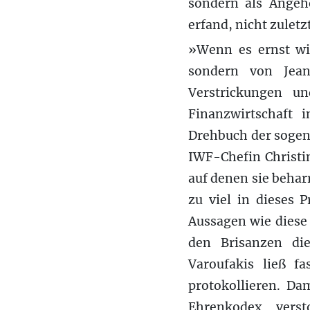
sondern als Angehö
erfand, nicht zuletz
»Wenn es ernst wi
sondern von Jean
Verstrickungen u
Finanzwirtschaft 
Drehbuch der sogen
IWF-Chefin Christi
auf denen sie behar
zu viel in dieses 
Aussagen wie diese 
den Brisanzen di
Varoufakis ließ f
protokollieren. Da
Ehrenkodex vers