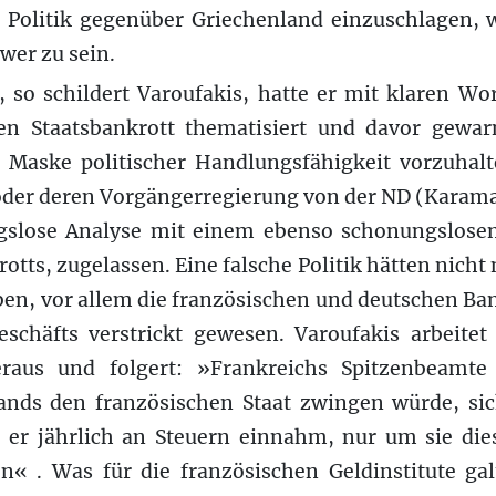
e Politik gegenüber Griechenland einzuschlagen, 
wer zu sein.
, so schildert Varoufakis, hatte er mit klaren W
en Staatsbankrott thematisiert und davor gewa
 Maske politischer Handlungsfähigkeit vorzuhal
der deren Vorgängerregierung von der ND (Karaman
gslose Analyse mit einem ebenso schonungslosen
tts, zugelassen. Eine falsche Politik hätten nicht
en, vor allem die französischen und deutschen Bank
eschäfts verstrickt gewesen. Varoufakis arbeitet 
eraus und folgert: »Frankreichs Spitzenbeamte
ands den französischen Staat zwingen würde, sic
e er jährlich an Steuern einnahm, nur um sie dies
« . Was für die französischen Geldinstitute galt