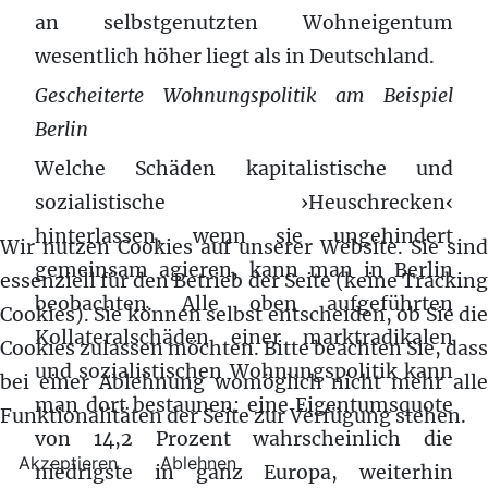
an selbstgenutzten Wohneigentum
wesentlich höher liegt als in Deutschland.
Gescheiterte Wohnungspolitik am Beispiel
Berlin
Welche Schäden kapitalistische und
sozialistische ›Heuschrecken‹
hinterlassen, wenn sie ungehindert
Wir nutzen Cookies auf unserer Website. Sie sind
gemeinsam agieren, kann man in Berlin
essenziell für den Betrieb der Seite (keine Tracking
beobachten. Alle oben aufgeführten
Cookies). Sie können selbst entscheiden, ob Sie die
Kollateralschäden einer marktradikalen
Cookies zulassen möchten. Bitte beachten Sie, dass
und sozialistischen Wohnungspolitik kann
bei einer Ablehnung womöglich nicht mehr alle
man dort bestaunen: eine Eigentumsquote
Funktionalitäten der Seite zur Verfügung stehen.
von 14,2 Prozent wahrscheinlich die
Akzeptieren
Ablehnen
niedrigste in ganz Europa, weiterhin