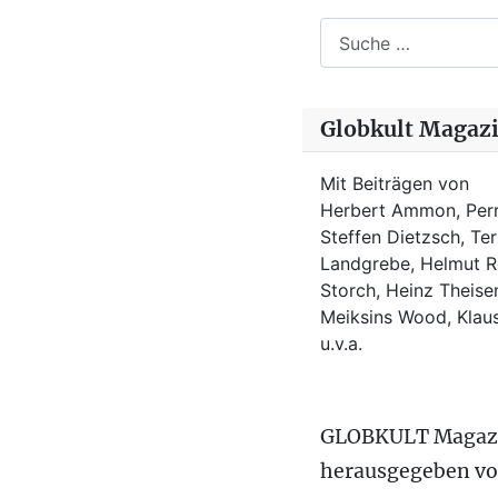
Suchen
Globkult Magaz
Mit Beiträgen von
Herbert Ammon, Perr
Steffen Dietzsch, Te
Landgrebe, Helmut Ro
Storch, Heinz Theisen
Meiksins Wood, Kla
u.v.a.
GLOBKULT Magaz
herausgegeben v