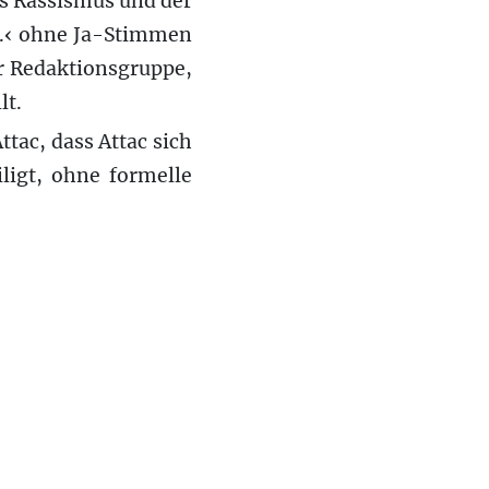
es Rassismus und der
k.‹ ohne Ja-Stimmen
r Redaktionsgruppe,
lt.
tac, dass Attac sich
ligt, ohne formelle