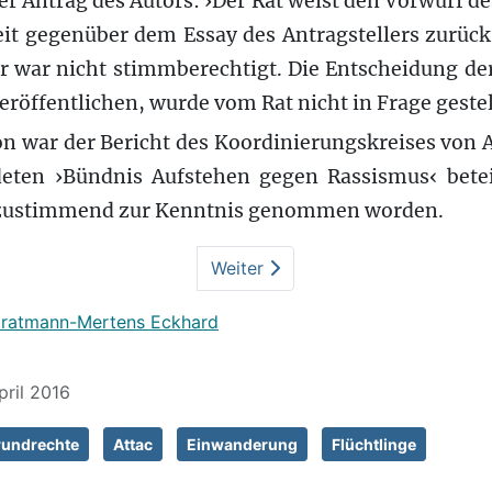
er Antrag des Autors: ›Der Rat weist den Vorwurf d
it gegenüber dem Essay des Antragstellers zurüc
or war nicht stimmberechtigt. Die Entscheidung de
eröffentlichen, wurde vom Rat nicht in Frage gestel
on war der Bericht des Koordinierungskreises von At
ten ›Bündnis Aufstehen gegen Rassismus‹ betei
zustimmend zur Kenntnis genommen worden.
Weiter
tratmann-Mertens Eckhard
pril 2016
undrechte
Attac
Einwanderung
Flüchtlinge