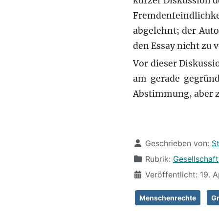
kurzer Diskussion d
Fremdenfeindlichke
abgelehnt; der Aut
den Essay nicht zu v
Vor dieser Diskussi
am gerade gegründe
Abstimmung, aber 
Details
Geschrieben von:
S
Rubrik:
Gesellschaft
Veröffentlicht: 19. A
Menschenrechte
Gr