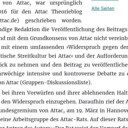
 von Attac, war ursprünglich
Alle Seiten
16 für den Attac Theorieblog
attac.de) geschrieben worden.
ige Redaktion die Veröffentlichung des Beitrags 
nd mit dem Grundkonsens von Attac nicht vereinba
or mit einem umfassenden ›Widerspruch gegen de
ische Streitkultur bei Attac‹ und der Aufforderun
ück zu nehmen und den Beitrag zu veröffentliche
rwöchige intensive und kontroverse Debatte zu 
von Attac (Gruppen-Diskussionsliste).
b bei ihren Vorwürfen und ihrer ablehnenden Hal
 den Widerspruch einzugehen. Daraufhin rief der A
undesgremium von Attac, am 19. März in Hannove
 eine Arbeitsgruppe des Attac-Rats. Auf dieser Ra