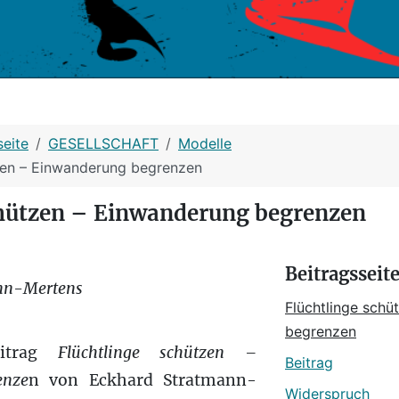
seite
GESELLSCHAFT
Modelle
zen – Einwanderung begrenzen
chützen – Einwanderung begrenzen
Beitragsseit
ann-Mertens
Flüchtlinge schü
begrenzen
eitrag
Flüchtlinge schützen –
Beitrag
enze
n von Eckhard Stratmann-
Widerspruch