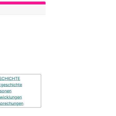
SCHICHTE
tgeschichte
rsonen
wicklungen
sprechungen