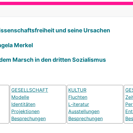
Wissenschaftsfreiheit und seine Ursachen
ngela Merkel
 dem Marsch in den dritten Sozialismus
GESELLSCHAFT
KULTUR
GE
Modelle
Fluchten
Zei
Identitäten
L-iteratur
Pe
Projektionen
Ausstellungen
Ent
Besprechungen
Besprechungen
Be