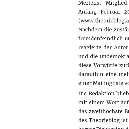
Mertens, Mitglied
Anfang Februar 20
(www.theorieblog.
Nachdem die zuständ
fremdenfeindlich u
reagierte der Aut
und die undemokrat
diese Vorwürfe zur
daraufhin eine meh
einer Mailingliste 
Die Redaktion blie
mit einem Wort auf
das zweithöchste B
des Theorieblog ist