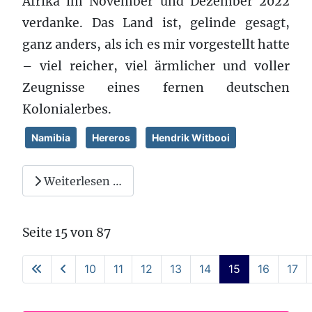
Afrika im November und Dezember 2022
verdanke. Das Land ist, gelinde gesagt,
ganz anders, als ich es mir vorgestellt hatte
– viel reicher, viel ärmlicher und voller
Zeugnisse eines fernen deutschen
Kolonialerbes.
Namibia
Hereros
Hendrik Witbooi
Weiterlesen …
Seite 15 von 87
10
11
12
13
14
15
16
17