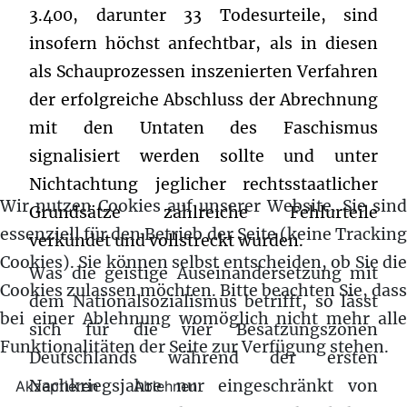
3.400, darunter 33 Todesurteile, sind
insofern höchst anfechtbar, als in diesen
als Schauprozessen inszenierten Verfahren
der erfolgreiche Abschluss der Abrechnung
mit den Untaten des Faschismus
signalisiert werden sollte und unter
Nichtachtung jeglicher rechtsstaatlicher
Wir nutzen Cookies auf unserer Website. Sie sind
Grundsätze zahlreiche Fehlurteile
essenziell für den Betrieb der Seite (keine Tracking
verkündet und vollstreckt wurden.
Cookies). Sie können selbst entscheiden, ob Sie die
Was die geistige Auseinandersetzung mit
Cookies zulassen möchten. Bitte beachten Sie, dass
dem Nationalsozialismus betrifft, so lässt
bei einer Ablehnung womöglich nicht mehr alle
sich für die vier Besatzungszonen
Funktionalitäten der Seite zur Verfügung stehen.
Deutschlands während der ersten
Nachkriegsjahre nur eingeschränkt von
Akzeptieren
Ablehnen